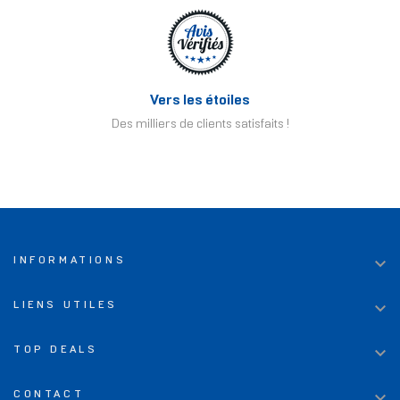
Vers les étoiles
Des milliers de clients satisfaits !

INFORMATIONS

LIENS UTILES

TOP DEALS

CONTACT