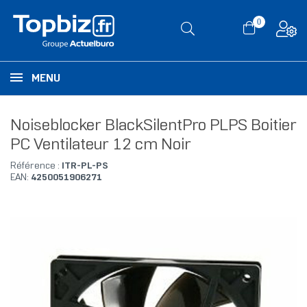
0
MENU
Noiseblocker BlackSilentPro PLPS Boitier
PC Ventilateur 12 cm Noir
Référence :
ITR-PL-PS
EAN:
4250051906271
RUPTURE DE STOCK