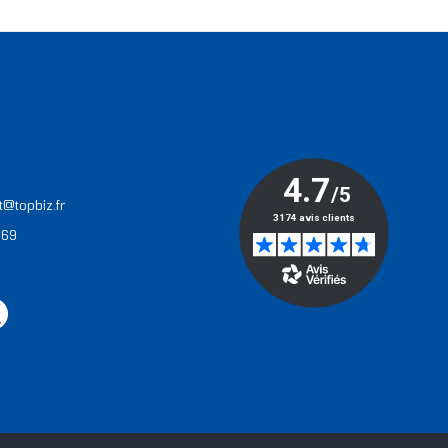
T
t@topbiz.fr
 69