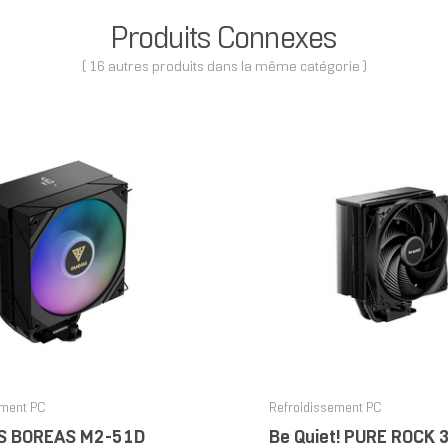
Produits Connexes
( 16 autres produits dans la même catégorie )
ement PC
Refroidissement PC
S BOREAS M2-51D
Be Quiet! PURE ROCK 3