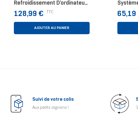
Refroidissement D’ordinateur
Système
Processeur Refroidisseur 14
D’ordin
Prix
Prix
TTC
128,99 €
65,19
Cm Cuivre, Métallique
Refroidi
AJOUTER AU PANIER
Suivi de votre colis
Aux petits oignons !
1