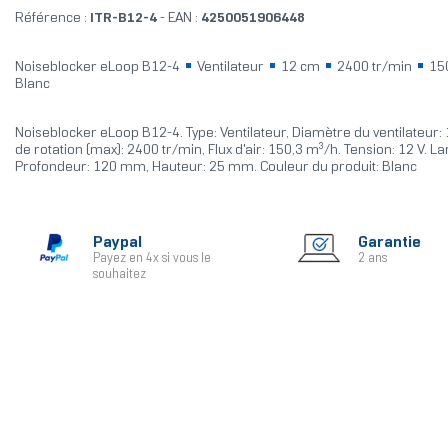
Référence :
ITR-B12-4
- EAN :
4250051906448
Noiseblocker eLoop B12-4
Ventilateur
12 cm
2400 tr/min
15
Blanc
Noiseblocker eLoop B12-4. Type: Ventilateur, Diamètre du ventilateur:
de rotation (max): 2400 tr/min, Flux d'air: 150,3 m³/h. Tension: 12 V. 
Profondeur: 120 mm, Hauteur: 25 mm. Couleur du produit: Blanc
Paypal
Garantie
Payez en 4x si vous le
2 ans
souhaitez