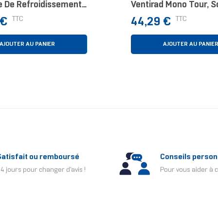
 De Refroidissement
Ventirad Mono Tour, S
ateur Processeur
Intel Et AMD
Prix
TTC
TTC
 €
44,29 €
sseur D'air 12 Cm
AJOUTER AU PANIER
AJOUTER AU PANIE
Satisfait ou remboursé
Conseils person
4 jours pour changer d'avis !
Pour vous aider à c