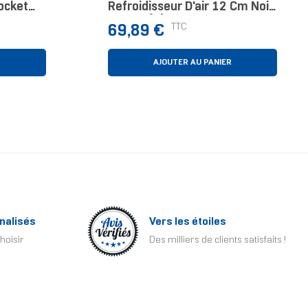
ocket
Refroidisseur D'air 12 Cm Noir
1 Pièce(s)
Prix
TTC
69,89 €
R
AJOUTER AU PANIER
nalisés
Vers les étoiles
hoisir
Des milliers de clients satisfaits !