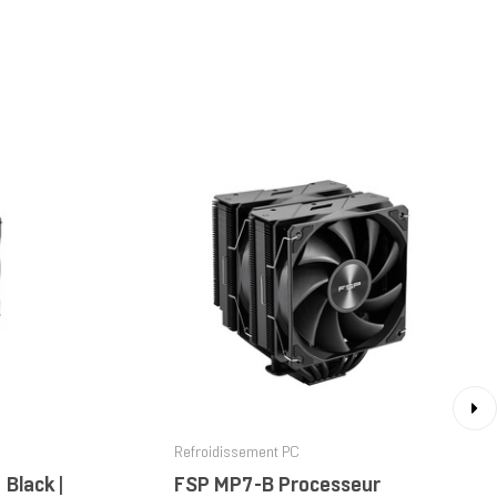
›
Refroidissement PC
 Black |
FSP MP7-B Processeur