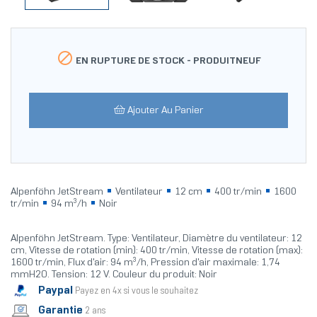

EN RUPTURE DE STOCK -
PRODUITNEUF
Ajouter Au Panier
Alpenföhn JetStream
Ventilateur
12 cm
400 tr/min
1600
tr/min
94 m³/h
Noir
Alpenföhn JetStream. Type: Ventilateur, Diamètre du ventilateur: 12
cm, Vitesse de rotation (min): 400 tr/min, Vitesse de rotation (max):
1600 tr/min, Flux d'air: 94 m³/h, Pression d'air maximale: 1,74
mmH2O. Tension: 12 V. Couleur du produit: Noir
Paypal
Payez en 4x si vous le souhaitez
Garantie
2 ans