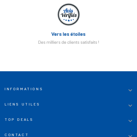
Vers les étoiles
Des milliers de clients satisfaits !

INFORMATIONS

LIENS UTILES

TOP DEALS

CONTACT