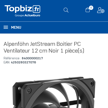
0
MENU
Alpenföhn JetStream Boitier PC
Ventilateur 12 cm Noir 1 pièce(s)
Référence :
84000000217
EAN:
4250280327076
RUPTURE DE STOCK