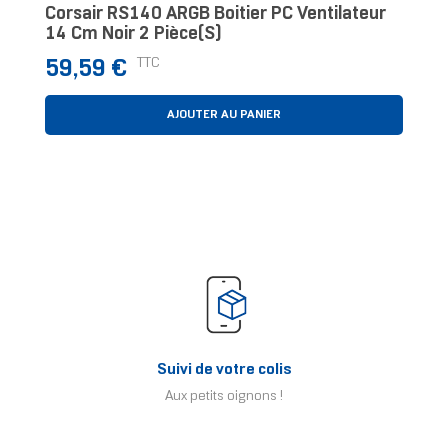
Corsair RS140 ARGB Boitier PC Ventilateur
14 Cm Noir 2 Pièce(s)
Prix
TTC
59,59 €
AJOUTER AU PANIER
Suivi de votre colis
Aux petits oignons !