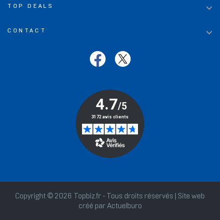

TOP DEALS

CONTACT
Copyright © 2026 Topbiz.fr - Tous droits réservés | Site web
créé par
Actuelburo