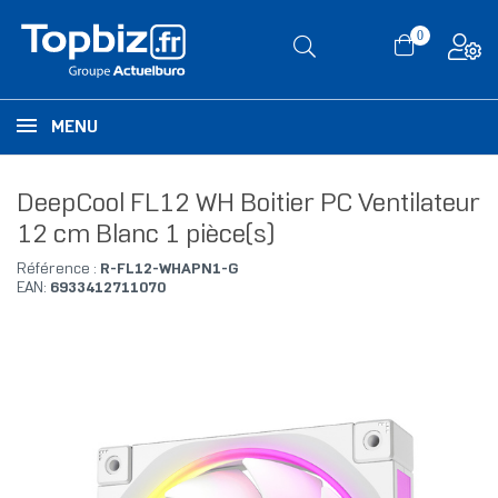
0
MENU
DeepCool FL12 WH Boitier PC Ventilateur
12 cm Blanc 1 pièce(s)
Référence :
R-FL12-WHAPN1-G
EAN:
6933412711070
RUPTURE DE STOCK