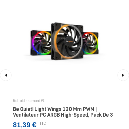
‹
›
Refroidissement PC
Be Quiet! Light Wings 120 Mm PWM |
Ventilateur PC ARGB High-Speed, Pack De 3
Prix
TTC
81,39 €