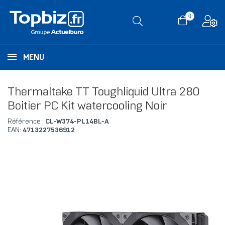
0
MENU
Thermaltake TT Toughliquid Ultra 280
Boitier PC Kit watercooling Noir
Référence :
CL-W374-PL14BL-A
EAN:
4713227536912
RUPTURE DE STOCK