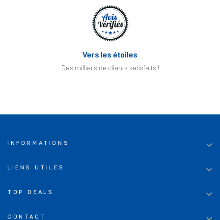
Vers les étoiles
Des milliers de clients satisfaits !

INFORMATIONS

LIENS UTILES

TOP DEALS

CONTACT