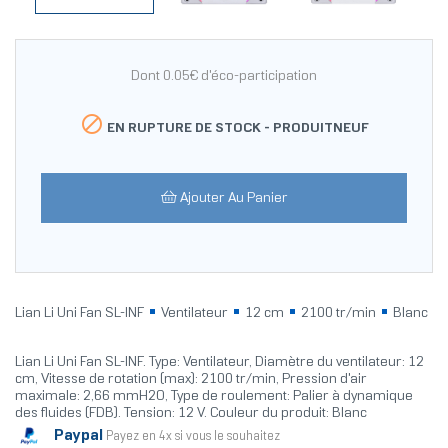
Dont 0.05€ d'éco-participation

EN RUPTURE DE STOCK -
PRODUITNEUF
Ajouter Au Panier
Lian Li Uni Fan SL-INF
Ventilateur
12 cm
2100 tr/min
Blanc
Lian Li Uni Fan SL-INF. Type: Ventilateur, Diamètre du ventilateur: 12
cm, Vitesse de rotation (max): 2100 tr/min, Pression d'air
maximale: 2,66 mmH2O, Type de roulement: Palier à dynamique
des fluides (FDB). Tension: 12 V. Couleur du produit: Blanc
Paypal
Payez en 4x si vous le souhaitez