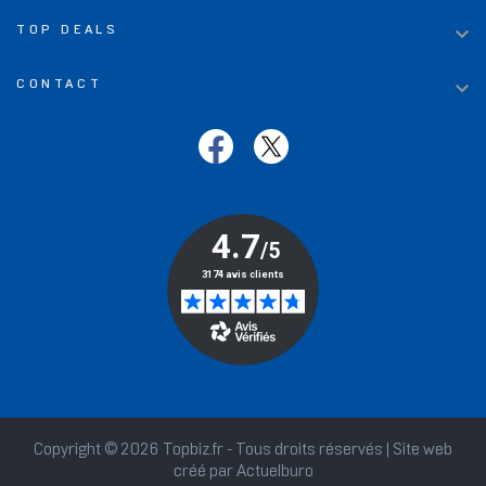

TOP DEALS

CONTACT
Copyright © 2026 Topbiz.fr - Tous droits réservés | Site web
créé par
Actuelburo