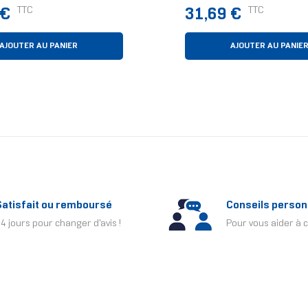
Caoutchouc Noir
Prix
TTC
TTC
 €
31,69 €
AJOUTER AU PANIER
AJOUTER AU PANIE
Satisfait ou remboursé
Conseils person
4 jours pour changer d'avis !
Pour vous aider à c