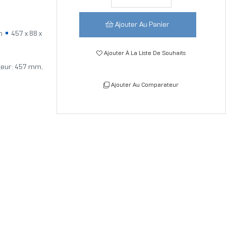
Ajouter Au Panier
m
457 x 88 x
Ajouter À La Liste De Souhaits
rgeur: 457 mm,
Ajouter Au Comparateur