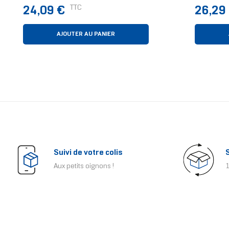
Prix
Prix
TTC
24,09 €
26,29
AJOUTER AU PANIER
Suivi de votre colis
Aux petits oignons !
1