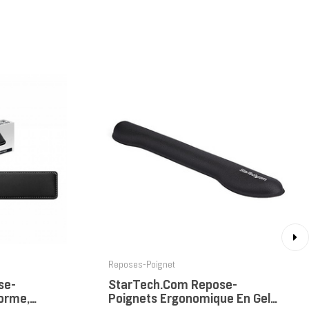
›
Reposes-Poignet
se-
StarTech.com Repose-
orme,
Poignets Ergonomique En Gel