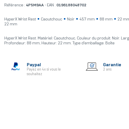
Référence :
4P5M9AA
- EAN :
0196188048702
HyperX Wrist Rest
Caoutchouc
Noir
457 mm
88 mm
22 m
22 mm
HyperX Wrist Rest. Matériel: Caoutchouc, Couleur du produit: Noir. La
Profondeur: 88 mm, Hauteur: 22 mm. Type d'emballage: Boîte
Paypal
Garantie
Payez en 4x si vous le
2 ans
souhaitez