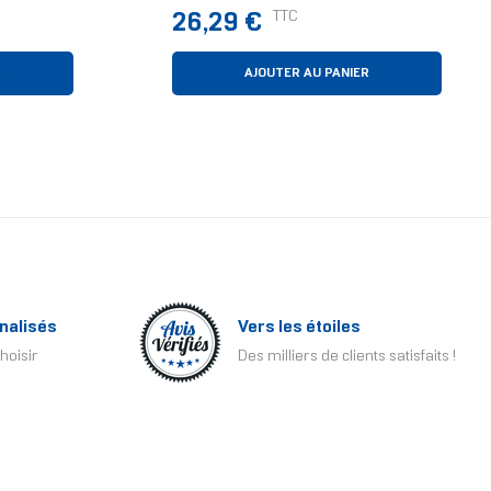
Pour Clavier - Noir
Prix
TTC
26,29 €
R
AJOUTER AU PANIER
nalisés
Vers les étoiles
hoisir
Des milliers de clients satisfaits !