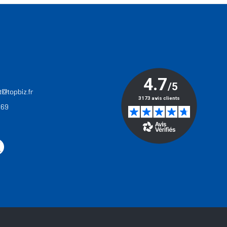
T
t@topbiz.fr
 69