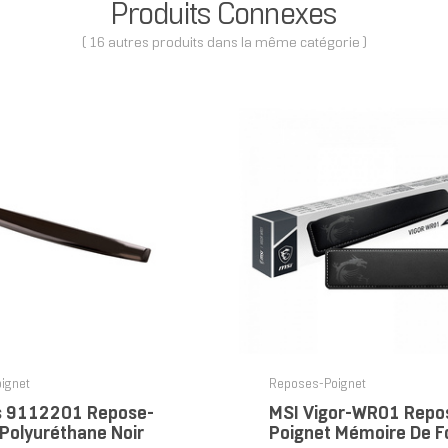
Produits Connexes
( 16 autres produits dans la même catégorie )
ignet
Reposes-Poignet
s 9112201 Repose-
MSI Vigor-WR01 Repo
 Polyuréthane Noir
Poignet Mémoire De F