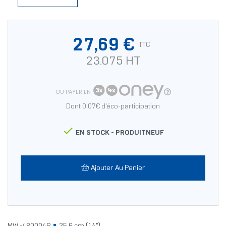
27,69 €
TTC
23.075 HT
OU PAYER EN
Dont 0.07€ d'éco-participation

EN STOCK -
PRODUITNEUF
Ajouter Au Panier