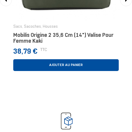
‹
›
Sacs, Sacoches, Housses
Mobilis Origine 2 35,6 Cm (14") Valise Pour
Femme Kaki
Prix
TTC
38,79 €
AJOUTER AU PANIER