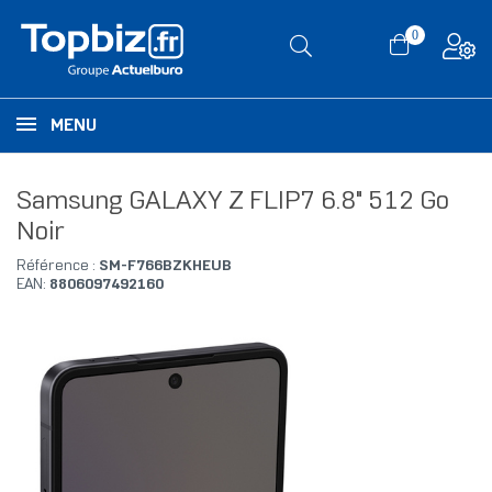
0
MENU
Samsung GALAXY Z FLIP7 6.8" 512 Go
Noir
Référence :
SM-F766BZKHEUB
EAN:
8806097492160
RUPTURE DE STOCK