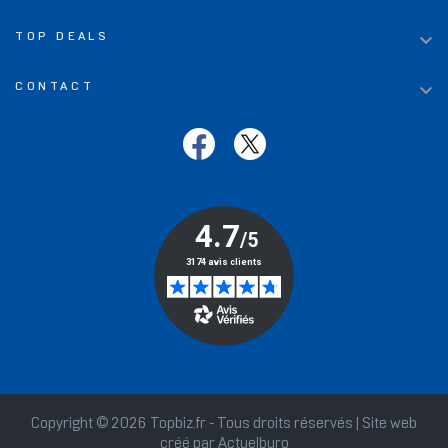

TOP DEALS

CONTACT
Copyright © 2026 Topbiz.fr - Tous droits réservés | Site web
créé par
Actuelburo