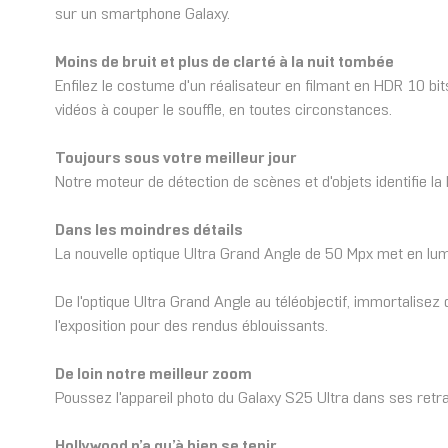
sur un smartphone Galaxy.
Moins de bruit et plus de clarté à la nuit tombée
Enfilez le costume d'un réalisateur en filmant en HDR 10 bit
vidéos à couper le souffle, en toutes circonstances.
Toujours sous votre meilleur jour
Notre moteur de détection de scènes et d'objets identifie la
Dans les moindres détails
La nouvelle optique Ultra Grand Angle de 50 Mpx met en lumiè
De l'optique Ultra Grand Angle au téléobjectif, immortalise
l'exposition pour des rendus éblouissants.
De loin notre meilleur zoom
Poussez l'appareil photo du Galaxy S25 Ultra dans ses retra
Hollywood n’a qu’à bien se tenir