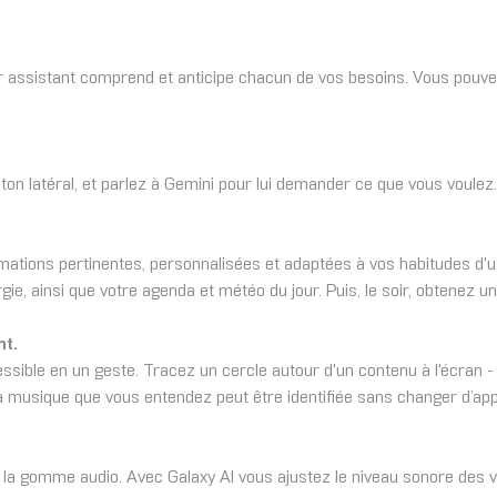
uper assistant comprend et anticipe chacun de vos besoins. Vous po
uton latéral, et parlez à Gemini pour lui demander ce que vous voulez. 
mations pertinentes, personnalisées et adaptées à vos habitudes d'ut
e, ainsi que votre agenda et météo du jour. Puis, le soir, obtenez un 
nt.
ible en un geste. Tracez un cercle autour d'un contenu à l'écran - t
 musique que vous entendez peut être identifiée sans changer d’appl
 à la gomme audio. Avec Galaxy AI vous ajustez le niveau sonore des v