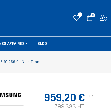
0
NES AFFAIRES
BLOG
6.9" 256 Go Noir, Titane
959,20 €
TTC
799.333 HT