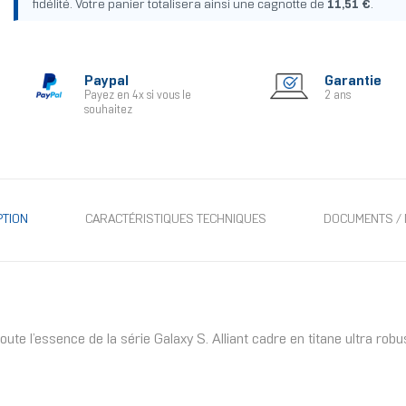
fidélité. Votre panier totalisera ainsi une cagnotte de
11,51 €
.
Paypal
Garantie
Payez en 4x si vous le
2 ans
souhaitez
PTION
CARACTÉRISTIQUES TECHNIQUES
DOCUMENTS / 
te l’essence de la série Galaxy S. Alliant cadre en titane ultra robus