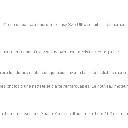
s. Même en basse lumière, le Galaxy S25 Ultra réduit drastiquement l
 lumière et reconnaît vos sujets avec une précision remarquable.
re les détails cachés du quotidien, avec à la clé des clichés macro 
z des photos d'une netteté et clarté remarquables. Le nouveau moteur 
nchements avec son Space Zoom oscillant entre 1x et 100x, et captur