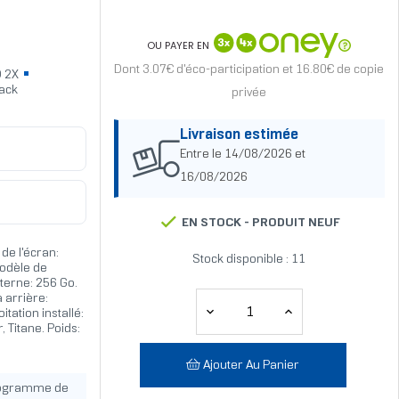
OU PAYER EN
Dont 3.07€ d'éco-participation et 16.80€ de copie
D 2X
ack
privée
Livraison estimée
Entre le 14/08/2026 et
16/08/2026
EN STOCK -
PRODUIT NEUF
 de l'écran:
Stock disponible : 11
odèle de
nterne: 256 Go.
 arrière:
tation installé:
 Titane. Poids:
Ajouter Au Panier
rogramme de