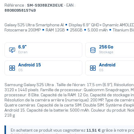
Référence :
SM-S938BZKDEUE
- EAN :
8806095815749
Galaxy S25 Ultra Smartphone AI
Display 6.9'' QHD+ Dynamic AMOLE
Fotocamera 200MP
RAM 12GB
256GB
5.000 mAh
Titanium Bl
6.9"
256 Go
Ecran
Stockage
Android 15
Android
OS
OS
Samsung Galaxy S25 Ultra . Taille de l'écran: 17,5 cm (6.9"), Résolution
3120 x 1440 pixels. Famille de processeur: Qualcomm Snapdragon, M
processeur: 8 Elite. Capacité de la RAM: 12 Go, Capacité de stockage i
Résolution de la caméra arrière (numerique): 200 MP, Type de caméra
Quatre caméras. Capacité de la carte SIM: Double SIM. Système d'exploi
Android 15. Capacité de la batterie: 5000 mAh. Couleur du produit: Noir,
218 g
En achetant ce produit vous cagnotterez
11,51 €
grâce à notre p