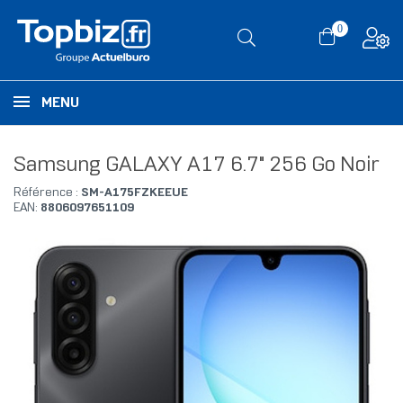
0
MENU
Samsung GALAXY A17 6.7" 256 Go Noir
Référence :
SM-A175FZKEEUE
EAN:
8806097651109
RUPTURE DE STOCK