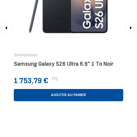
‹
›
Smartphones
Samsung Galaxy S26 Ultra 6.9" 1 To Noir
Prix
TTC
1 753,79 €
AJOUTER AU PANIER