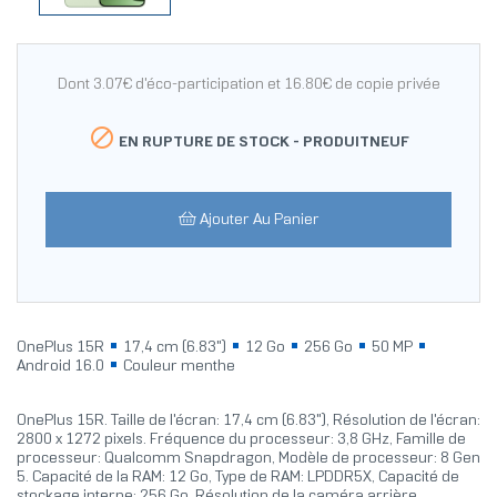
Dont 3.07€ d'éco-participation et 16.80€ de copie privée

EN RUPTURE DE STOCK -
PRODUITNEUF
Ajouter Au Panier
OnePlus 15R
17,4 cm (6.83")
12 Go
256 Go
50 MP
Android 16.0
Couleur menthe
OnePlus 15R. Taille de l'écran: 17,4 cm (6.83"), Résolution de l'écran:
2800 x 1272 pixels. Fréquence du processeur: 3,8 GHz, Famille de
processeur: Qualcomm Snapdragon, Modèle de processeur: 8 Gen
5. Capacité de la RAM: 12 Go, Type de RAM: LPDDR5X, Capacité de
stockage interne: 256 Go. Résolution de la caméra arrière