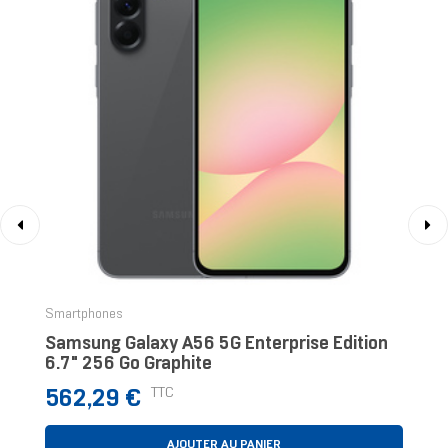
‹
›
Smartphones
Samsung Galaxy A56 5G Enterprise Edition
6.7" 256 Go Graphite
Prix
TTC
562,29 €
AJOUTER AU PANIER