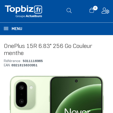
0
MENU
OnePlus 15R 6.83" 256 Go Couleur
menthe
Référence :
5011116965
EAN:
6921815630951
RUPTURE DE STOCK