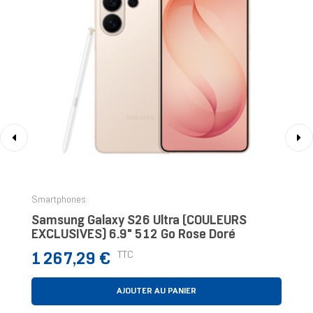
‹
›
Smartphones
Samsung Galaxy S26 Ultra (COULEURS
EXCLUSIVES) 6.9" 512 Go Rose Doré
Prix
TTC
1 267,29 €
AJOUTER AU PANIER