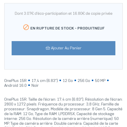
Dont 3.07€ d'éco-participation et 16.80€ de copie privée

EN RUPTURE DE STOCK -
PRODUITNEUF
Ajouter Au Panier
OnePlus 15R
17,4 cm (6.83")
12 Go
256 Go
50 MP
Android 16.0
Noir
OnePlus 15R. Taille de l'écran: 17,4 cm (6.83"), Résolution de l'écran:
2800 x 1272 pixels. Fréquence du processeur: 3,8 GHz, Famille de
processeur: Snapdragon, Modèle de processeur: 8 Gen 5. Capacité
de la RAM: 12 Go, Type de RAM: LPDDR5X, Capacité de stockage
interne: 256 Go. Résolution de la caméra arrière (numerique): 50
MP, Type de caméra arrière: Double caméra. Capacité de la carte