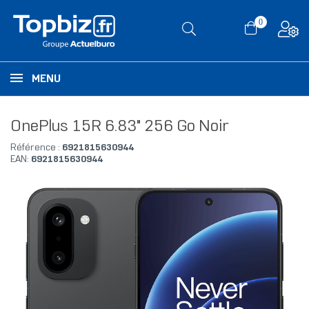
0
MENU
OnePlus 15R 6.83" 256 Go Noir
Référence :
6921815630944
EAN:
6921815630944
RUPTURE DE STOCK