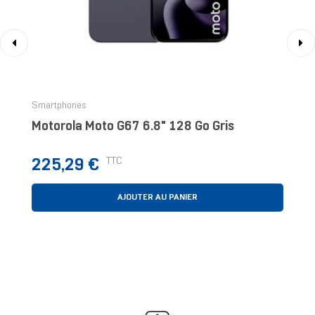
‹
›
Smartphones
Motorola Moto G67 6.8" 128 Go Gris
Prix
TTC
225,29 €
AJOUTER AU PANIER