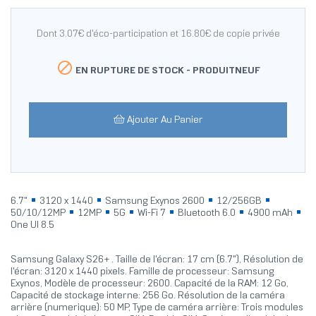
Dont 3.07€ d'éco-participation et 16.80€ de copie privée

EN RUPTURE DE STOCK -
PRODUITNEUF
Ajouter Au Panier
6.7"
3120 x 1440
Samsung Exynos 2600
12/256GB
50/10/12MP
12MP
5G
Wi-Fi 7
Bluetooth 6.0
4900 mAh
One UI 8.5
Samsung Galaxy S26+ . Taille de l'écran: 17 cm (6.7"), Résolution de
l'écran: 3120 x 1440 pixels. Famille de processeur: Samsung
Exynos, Modèle de processeur: 2600. Capacité de la RAM: 12 Go,
Capacité de stockage interne: 256 Go. Résolution de la caméra
arrière (numerique): 50 MP, Type de caméra arrière: Trois modules