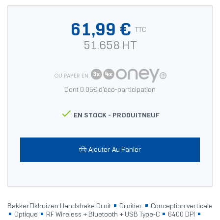
61,99 €
TTC
51.658 HT
OU PAYER EN
Dont 0.05€ d'éco-participation

EN STOCK -
PRODUITNEUF
Ajouter Au Panier
BakkerElkhuizen Handshake Droit
Droitier
Conception verticale
Optique
RF Wireless + Bluetooth + USB Type-C
6400 DPI