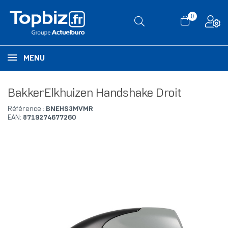
0
MENU
BakkerElkhuizen Handshake Droit
Référence :
BNEHS3MVMR
EAN:
8719274677260