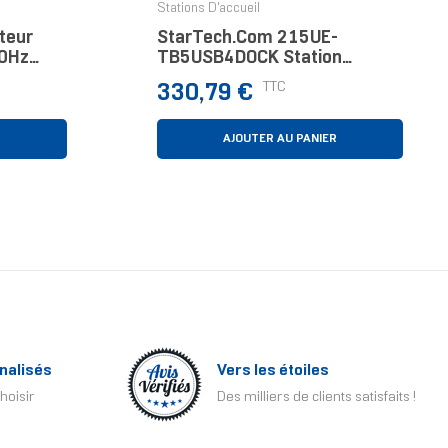
Stations D'accueil
teur
StarTech.com 215UE-
60Hz
TB5USB4DOCK Station
 Ports -
D'accueil Avec Fil Thunderbolt
Prix
TTC
330,79 €
Pass-
5 Gris
tio
R
AJOUTER AU PANIER
nalisés
Vers les étoiles
hoisir
Des milliers de clients satisfaits !