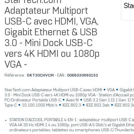
StarTech.com
Adaptateur Multiport
USB-C avec HDMI, VGA,
Gigabit Ethernet & USB
3.0 - Mini Dock USB-C
vers 4K HDMI ou 1080p
VGA -
Référence :
DKT30CHVCM
- EAN :
0065030880152
StarTech.com Adaptateur Multiport USB-C avec HDMI
VGA
Gigabit
3.0 - Mini Dock USB-C vers 4K HDMI ou 1080p VGA - Station d'Accueil p
PC/Ordinateur Portable USB-C
Avec fil
USB 3.2 Gen 1 (3.1 Gen 1) 
Type-C
10,100,1000 Mbit/s
IEEE 802.3
IEEE 802.3ab
IEEE 802.
STATION D'ACCUEIL PORTABLE 4-EN-1 : adaptateur multiport USB-C a
VGA 4K 30 Hz HDMI 1.4 ou 1080p, port USB-A 5 Gbit/s et Gigabit Eth
ordinateurs portables, tablettes ou smartphones USB-C/Thunderbo