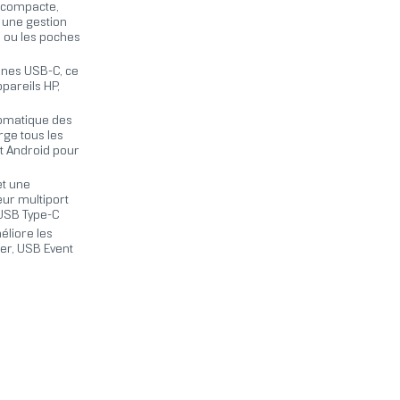
t compacte,
t une gestion
s ou les poches
ones USB-C, ce
pareils HP,
tomatique des
rge tous les
t Android pour
et une
eur multiport
 USB Type-C
éliore les
ger, USB Event