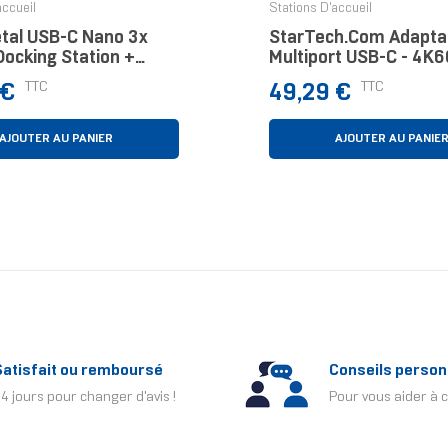
accueil
Stations D'accueil
etal USB-C Nano 3x
StarTech.com Adapta
Docking Station +
Multiport USB-C - 4K
elivery 100 W
HDMI/VGA - Hub USB 3
Prix
TTC
TTC
 €
49,29 €
100W Power Delivery 
Through, GbE, Mini Sta
AJOUTER AU PANIER
AJOUTER AU PANIE
Satisfait ou remboursé
Conseils person
4 jours pour changer d'avis !
Pour vous aider à c