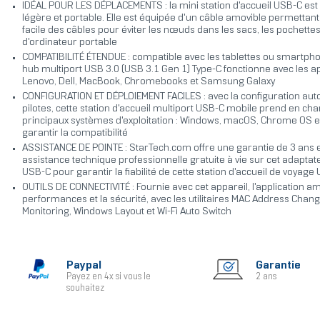
IDÉAL POUR LES DÉPLACEMENTS : la mini station d'accueil USB-C es
légère et portable. Elle est équipée d'un câble amovible permettan
facile des câbles pour éviter les nœuds dans les sacs, les pochette
d'ordinateur portable
COMPATIBILITÉ ÉTENDUE : compatible avec les tablettes ou smartph
hub multiport USB 3.0 (USB 3.1 Gen 1) Type-C fonctionne avec les ap
Lenovo, Dell, MacBook, Chromebooks et Samsung Galaxy
CONFIGURATION ET DÉPLOIEMENT FACILES : avec la configuration au
pilotes, cette station d'accueil multiport USB-C mobile prend en cha
principaux systèmes d'exploitation : Windows, macOS, Chrome OS e
garantir la compatibilité
ASSISTANCE DE POINTE : StarTech.com offre une garantie de 3 ans 
assistance technique professionnelle gratuite à vie sur cet adaptat
USB-C pour garantir la fiabilité de cette station d'accueil de voyage
OUTILS DE CONNECTIVITÉ : Fournie avec cet appareil, l'application am
performances et la sécurité, avec les utilitaires MAC Address Chan
Monitoring, Windows Layout et Wi-Fi Auto Switch
Paypal
Garantie
Payez en 4x si vous le
2 ans
souhaitez