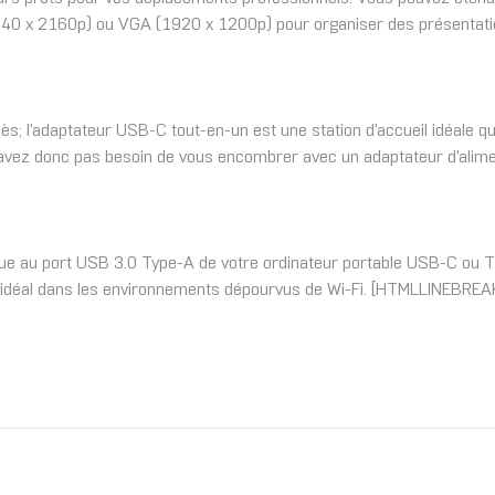
0 x 2160p) ou VGA (1920 x 1200p) pour organiser des présentations
ccès; l'adaptateur USB-C tout-en-un est une station d'accueil idéale 
'avez donc pas besoin de vous encombrer avec un adaptateur d'alimen
que au port USB 3.0 Type-A de votre ordinateur portable USB-C ou T
ire idéal dans les environnements dépourvus de Wi-Fi. [HTMLLINEBREA