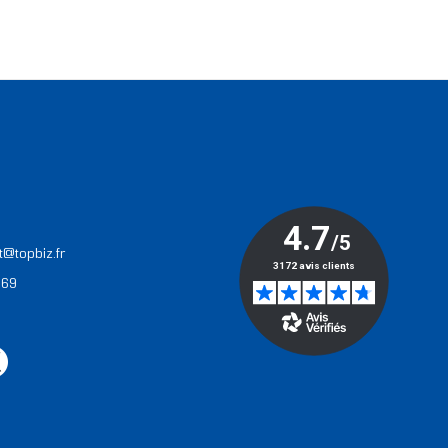
T
t@topbiz.fr
 69