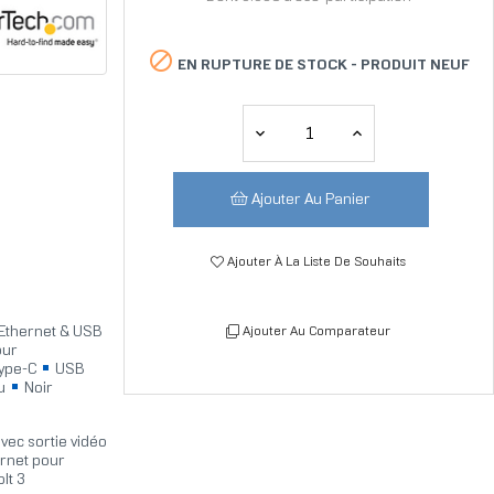

EN RUPTURE DE STOCK -
PRODUIT NEUF
Ajouter Au Panier
Ajouter À La Liste De Souhaits
 Ethernet & USB
Ajouter Au Comparateur
our
Type-C
USB
3u
Noir
vec sortie vidéo
ernet pour
lt 3