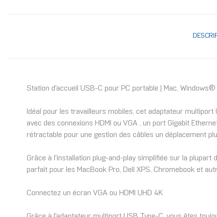
DESCRI
Station d'accueil USB-C pour PC portable | Mac, Windows®
Idéal pour les travailleurs mobiles, cet adaptateur multiport
avec des connexions HDMI ou VGA , un port Gigabit Ethernet 
rétractable pour une gestion des câbles un déplacement plus
Grâce à l'installation plug-and-play simplifiée sur la plupar
parfait pour les MacBook Pro, Dell XPS, Chromebook et aut
Connectez un écran VGA ou HDMI UHD 4K
Grâce à l'adaptateur multiport USB Type-C, vous êtes toujo