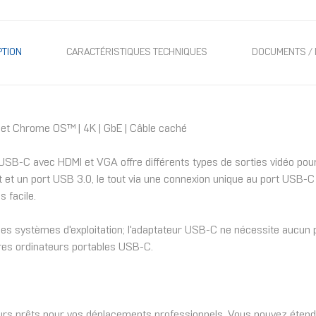
PTION
CARACTÉRISTIQUES TECHNIQUES
DOCUMENTS / 
 et Chrome OS™ | 4K | GbE | Câble caché
 USB-C avec HDMI et VGA offre différents types de sorties vidéo pour 
et un port USB 3.0, le tout via une connexion unique au port USB-C d
 facile.
t des systèmes d'exploitation; l'adaptateur USB-C ne nécessite aucun pi
res ordinateurs portables USB-C.
urs prêts pour vos déplacements professionnels. Vous pouvez étendre