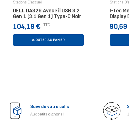
Stations D'accueil
Stations D'
DELL DA326 Avec Fil USB 3.2
I-Tec M
Gen 1 (3.1 Gen 1) Type-C Noir
Display 
Power D
Prix
Prix
TTC
104,19 €
90,69
AJOUTER AU PANIER
Suivi de votre colis
Aux petits oignons !
1