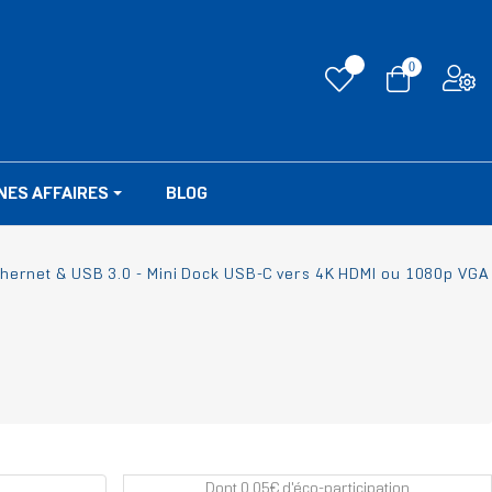
0
NES AFFAIRES
BLOG
thernet & USB 3.0 - Mini Dock USB-C vers 4K HDMI ou 1080p VGA
Dont 0.05€ d'éco-participation