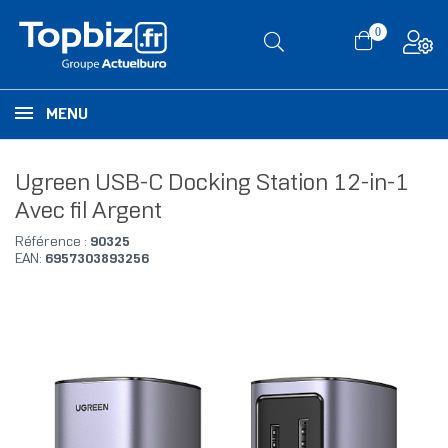
0
MENU
Ugreen USB-C Docking Station 12-in-1
Avec fil Argent
Référence :
90325
EAN:
6957303893256
RUPTURE DE STOCK