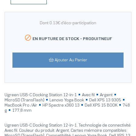
Dont 0.13€ d'éco-participation

EN RUPTURE DE STOCK -
PRODUITNEUF
Ajouter Au Panier
Ugreen USB-C Docking Station 12-in-1
Avec fil
Argent
MicroSD (TransFlash)
Lenovo Yoga Book
Dell XPS 13 9305
MacBook Pro /Air
HP Spectre x360 13
Dell XPS 15 BOOK
748
g
177,8 mm
Ugreen USB-C Docking Station 12-in-1. Technologie de connectivité:
Avec fil. Couleur du produit: Argent, Cartes mémoire compatibles:
MicroSD (TransFlash), Compatibilité: Lenovo Yoga Book, Dell XPS 13