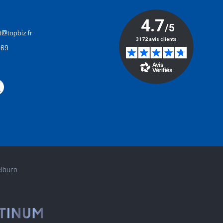
T
t@topbiz.fr
 69
lburo