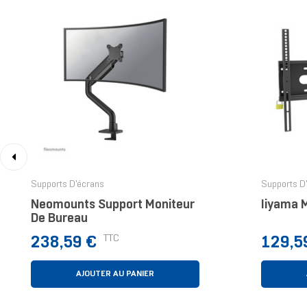
‹
Supports D'écrans
Supports D
Neomounts Support Moniteur
Iiyama 
De Bureau
Prix
Prix
TTC
238,59 €
129,5
AJOUTER AU PANIER