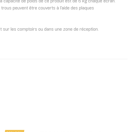
capacité de poids de ce produit est de 6 kg chaque écran.
rous peuvent être couverts à l'aide des plaques
et sur les comptoirs ou dans une zone de réception.