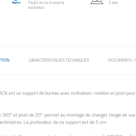
Payez en 4x si vous le
2 ans
souhaitez
PTION
CARACTÉRISTIQUES TECHNIQUES
DOCUMENTS / 
t un support de bureau avec inclinaison, rotation et pivot pour de
e 360° et pivot de 20°, permet au montage de changer l'angle de vue 
entimètres. La profondeur de ce support est de 5 cm.