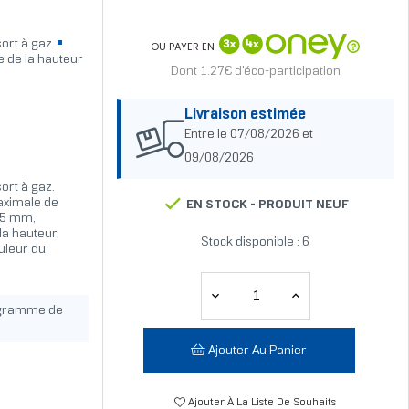
ort à gaz
OU PAYER EN
 de la hauteur
Dont 1.27€ d'éco-participation
Livraison estimée
Entre le 07/08/2026 et
09/08/2026
rt à gaz.
maximale de
EN STOCK -
PRODUIT NEUF
 75 mm,
la hauteur,
Stock disponible : 6
ouleur du
ogramme de
Ajouter Au Panier
Ajouter À La Liste De Souhaits