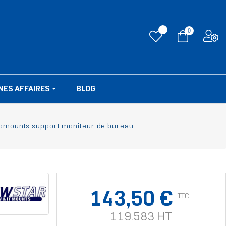
0
NES AFFAIRES
BLOG
omounts support moniteur de bureau
143,50 €
TTC
119.583 HT