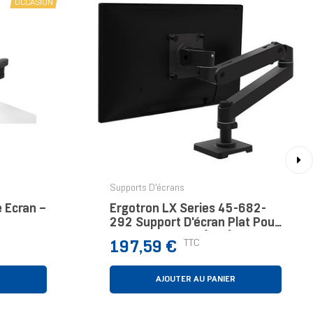
OCCASION
›
Supports D'écrans
 Écran –
Ergotron LX Series 45-682-
292 Support D'écran Plat Pour
Bureau 86,4 Cm (34") Noir
Prix
TTC
197,59 €
R
AJOUTER AU PANIER