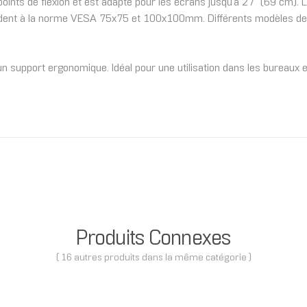
de flexion et est adapté pour les écrans jusqu'à 27" (69 cm). La 
ndent à la norme VESA 75x75 et 100x100mm. Différents modèles de t
un support ergonomique. Idéal pour une utilisation dans les bureaux 
Produits Connexes
( 16 autres produits dans la même catégorie )