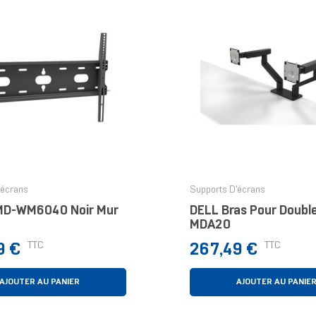
'écrans
Supports D'écrans
MD-WM6040 Noir Mur
DELL Bras Pour Double
MDA20
Prix
TTC
TTC
9 €
267,49 €
AJOUTER AU PANIER
AJOUTER AU PANIE