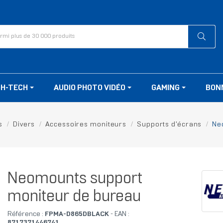
GH-TECH
AUDIO PHOTO VIDÉO
GAMING
BON
s
Divers
Accessoires moniteurs
Supports d'écrans
Ne
Neomounts support
moniteur de bureau
Référence :
FPMA-D865DBLACK
- EAN :
8717371446741