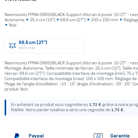
Neomounts FPMA-D865DBLACK Support d'écran à poser 10-27" - ress
Autonome
25,4 cm (10")
68,6 cm (27")
100 x 100 mm
Réglage
Noir
68,6 cm (27")
Taille max
Neomounts FPMA-D865DBLACK Support d'écran à poser 10-27" - resso
Montage: Autonome, Taille minimale de l'écran: 25,4 cm (10"), Taille 
l’écran: 68,6 cm (27"), Compatibilité interface de montage (min): 75 x
Compatibilité interface de montage (max): 100 x 100 mm. Réglage de 
Plage de l'angle d'oscillation: -10 - 10°, Angle d'inclinaison: -20 - 20°. C
produit: Noir
En achetant ce produit vous cagnotterez
1,72 €
grâce à notre pr
fidélité. Votre panier totalisera ainsi une cagnotte de
1,72 €
.
Paypal
Garantie