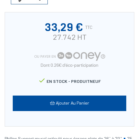
33,29 €
TTC
27.742 HT
OU PAYER EN
Dont 0.26€ d'éco-participation

EN STOCK -
PRODUITNEUF
Ajouter Au Panier