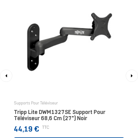
‹
›
Supports Pour Téléviseur
Tripp Lite DWM1327SE Support Pour
Téléviseur 68,6 Cm (27") Noir
Prix
TTC
44,19 €