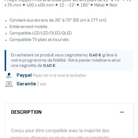
Philips Support mural articulé pour écrans plats de 26’’ à 70’'
75
x 75 mm
400 x 400 mm
12 - -12°
180°
Métal
Noir
Convient aux écrans de 26" à 70" (66 cm à 177 cm)
Entièrement mobile
Compatible LCD/LED/OLED/QLED
Compatible TV plats et incurvés
En achetant ce produit vous cagnotterez
0,40 €
grâce à
notre programme de fidélité. Votre panier totalisera ainsi
une cagnotte de
0,40 €
.
Paypal
Payez en 4x si vous le souhaitez
Garantie
2 ans
DESCRIPTION
Conçu pour être compatible avec la majorité des