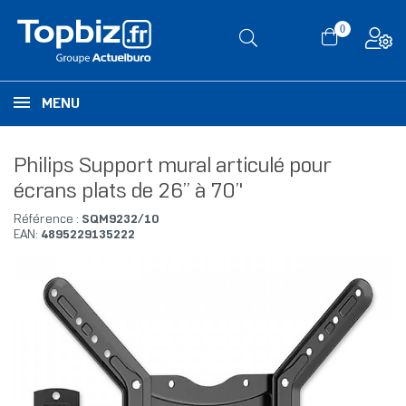
0
MENU
Philips Support mural articulé pour
écrans plats de 26’’ à 70’'
Référence :
SQM9232/10
EAN:
4895229135222