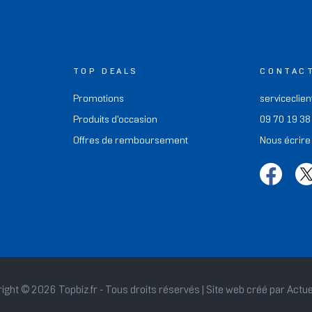
TOP DEALS
CONTAC
Promotions
serviceclien
Produits d'occasion
09 70 19 38
Offres de remboursement
Nous écrire
ight © 2026 Topbiz.fr - Tous droits réservés | Site web créé par
Actue