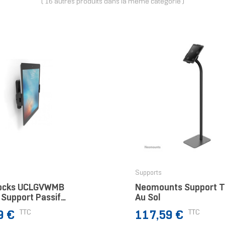
( 16 autres produits dans la même catégorie )
Supports
ocks UCLGVWMB
Neomounts Support T
 Support Passif
Au Sol
e / UMPC Noir
Prix
TTC
TTC
9 €
117,59 €