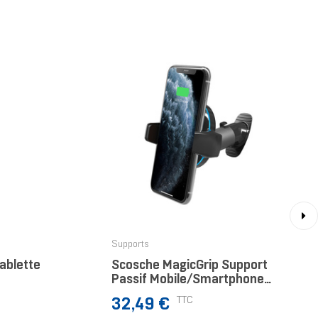
›
Supports
ablette
Scosche MagicGrip Support
Passif Mobile/smartphone
Noir
Prix
TTC
32,49 €