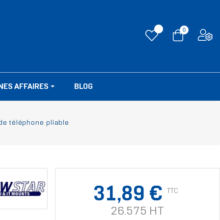
0
NES AFFAIRES
BLOG
e téléphone pliable
31,89 €
TTC
26.575 HT