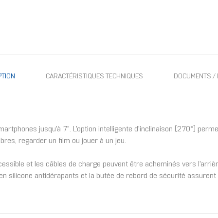
PTION
CARACTÉRISTIQUES TECHNIQUES
DOCUMENTS / 
hones jusqu'à 7". L'option intelligente d'inclinaison (270°) permet 
bres, regarder un film ou jouer à un jeu.
cessible et les câbles de charge peuvent être acheminés vers l'arrièr
 en silicone antidérapants et la butée de rebord de sécurité assuren