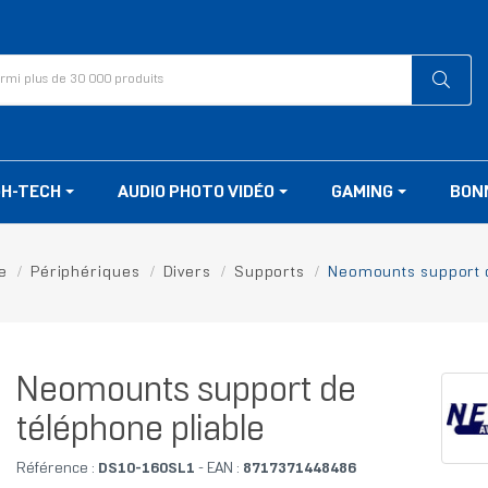
GH-TECH
AUDIO PHOTO VIDÉO
GAMING
BON
e
Périphériques
Divers
Supports
Neomounts support d
Neomounts support de
téléphone pliable
Référence :
DS10-160SL1
- EAN :
8717371448486