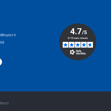
T
t@topbiz.fr
 69
lburo