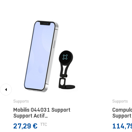
‹
Supports
Supports
Mobilis 044031 Support
Compul
Support Actif
Support
Mobile/smartphone Noir
Tablett
Prix
Prix
TTC
27,29 €
114,7