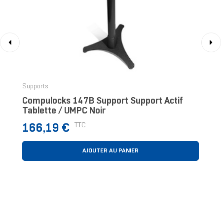
‹
›
Supports
Compulocks 147B Support Support Actif
Tablette / UMPC Noir
Prix
TTC
166,19 €
AJOUTER AU PANIER