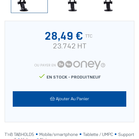
28,49 €
TTC
23.742 HT
OU PAYER EN

EN STOCK -
PRODUITNEUF
Ajouter Au Panier
T'nB TABHOLD5
Mobile/smartphone
Tablette / UMPC
Support