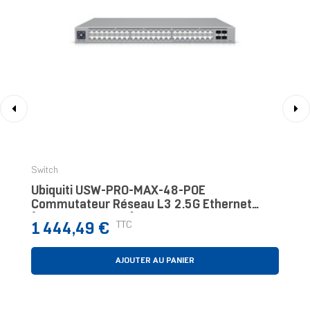
‹
›
Switch
Ubiquiti USW-PRO-MAX-48-POE
Commutateur Réseau L3 2.5G Ethernet
(100/1000/2500) Connexion Ethernet,
Prix
TTC
1 444,49 €
Supportant L'alimentation Vi
AJOUTER AU PANIER