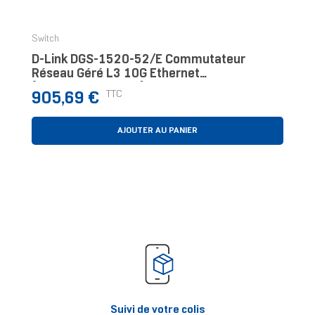
Switch
D-Link DGS-1520-52/E Commutateur
Réseau Géré L3 10G Ethernet
(100/1000/10000) 1U Noir
Prix
TTC
905,69 €
AJOUTER AU PANIER
Suivi de votre colis