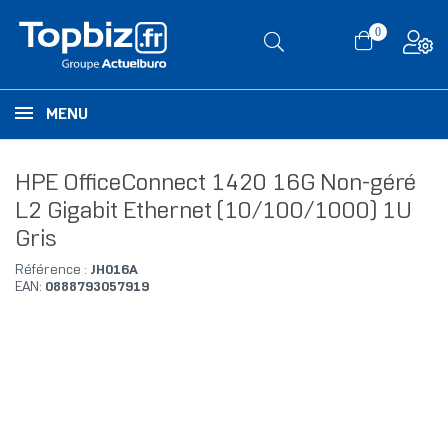
0
MENU
HPE OfficeConnect 1420 16G Non-géré
L2 Gigabit Ethernet (10/100/1000) 1U
Gris
Référence :
JH016A
EAN:
0888793057919
RUPTURE DE STOCK