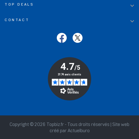

TOP DEALS

CONTACT
Copyright © 2026 Topbiz.fr - Tous droits réservés | Site web
créé par
Actuelburo