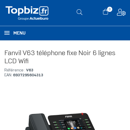
0
MENU
Fanvil V63 téléphone fixe Noir 6 lignes
LCD Wifi
Référence :
V63
EAN:
6937295604313
RUPTURE DE STOCK