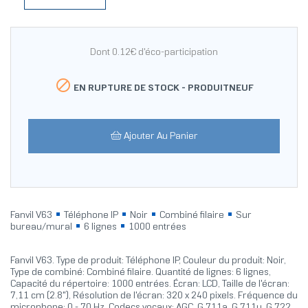
Dont 0.12€ d'éco-participation

EN RUPTURE DE STOCK -
PRODUITNEUF
Ajouter Au Panier
Fanvil V63
Téléphone IP
Noir
Combiné filaire
Sur
bureau/mural
6 lignes
1000 entrées
Fanvil V63. Type de produit: Téléphone IP, Couleur du produit: Noir,
Type de combiné: Combiné filaire. Quantité de lignes: 6 lignes,
Capacité du répertoire: 1000 entrées. Écran: LCD, Taille de l'écran:
7,11 cm (2.8"), Résolution de l'écran: 320 x 240 pixels. Fréquence du
microphone: 0 - 70 Hz, Codecs vocaux: AGC, G.711a, G.711u, G.722,