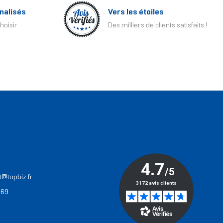
nalisés
Vers les étoiles
hoisir
Des milliers de clients satisfaits !
T
t@topbiz.fr
 69