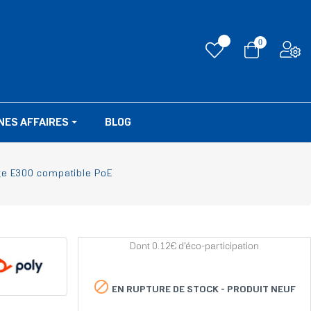
0
NES AFFAIRES
BLOG
ge E300 compatible PoE
Dont 0.12€ d'éco-participation

EN RUPTURE DE STOCK -
PRODUIT NEUF