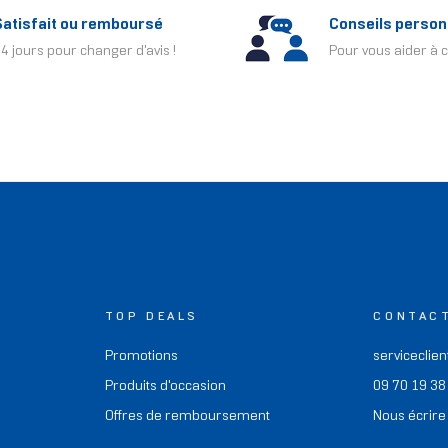
Satisfait ou remboursé
Conseils person
4 jours pour changer d'avis !
Pour vous aider à c
TOP DEALS
CONTAC
Promotions
serviceclien
Produits d'occasion
09 70 19 38
Offres de remboursement
Nous écrire