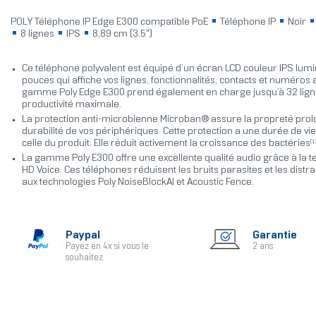
POLY Téléphone IP Edge E300 compatible PoE
Téléphone IP
Noir
8 lignes
IPS
8,89 cm (3.5")
Ce téléphone polyvalent est équipé d’un écran LCD couleur IPS lumi
pouces qui affiche vos lignes, fonctionnalités, contacts et numéros
gamme Poly Edge E300 prend également en charge jusqu’à 32 lign
productivité maximale.
La protection anti-microbienne Microban® assure la propreté prol
durabilité de vos périphériques. Cette protection a une durée de vie
[1
celle du produit. Elle réduit activement la croissance des bactéries
La gamme Poly E300 offre une excellente qualité audio grâce à la t
HD Voice. Ces téléphones réduisent les bruits parasites et les distr
aux technologies Poly NoiseBlockAI et Acoustic Fence.
Paypal
Garantie
Payez en 4x si vous le
2 ans
souhaitez