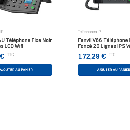
IP
Téléphones IP
4U Téléphone Fixe Noir
Fanvil V66 Téléphone F
s LCD Wifi
Foncé 20 Lignes IPS Wi
Prix
TTC
TTC
 €
172,29 €
AJOUTER AU PANIER
AJOUTER AU PANIE