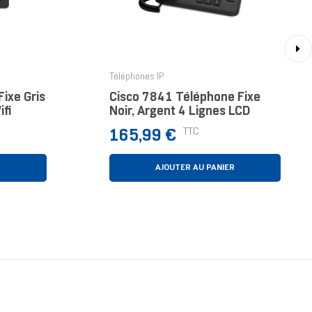
›
Téléphones IP
ixe Gris
Cisco 7841 Téléphone Fixe
fi
Noir, Argent 4 Lignes LCD
Prix
TTC
165,99 €
R
AJOUTER AU PANIER