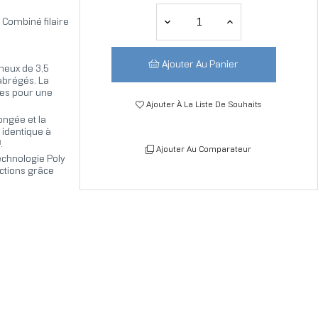
Combiné filaire
Ajouter Au Panier
neux de 3,5
 abrégés. La
es pour une
Ajouter À La Liste De Souhaits
ongée et la
 identique à
]
.
Ajouter Au Comparateur
echnologie Poly
actions grâce