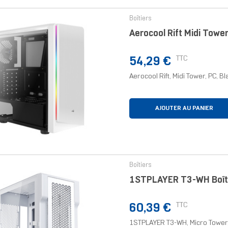
Boîtiers
Aerocool Rift Midi Towe
Prix
TTC
54,29 €
Aerocool Rift, Midi Tower, PC, B
AJOUTER AU PANIER
Boîtiers
1STPLAYER T3-WH Boîti
Prix
TTC
60,39 €
1STPLAYER T3-WH, Micro Tower, 