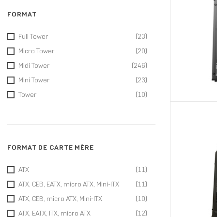
Lian Li
(6)
FORMAT
Montech
(10)
Full Tower
(23)
MRed
(1)
Micro Tower
(20)
MSI
(25)
Midi Tower
(246)
Nanoxia
(1)
Mini Tower
(23)
NZXT
(4)
Tower
(10)
Phanteks
(11)
Razer
(1)
Sharkoon
(5)
Thermaltake
(10)
FORMAT DE CARTE MÈRE
Xigmatek
(1)
Xilence
(1)
ATX
(11)
XPG
(2)
ATX, CEB, EATX, micro ATX, Mini-ITX
(11)
XYZ
(1)
ATX, CEB, micro ATX, Mini-ITX
(10)
Zalman
(1)
ATX, EATX, ITX, micro ATX
(12)