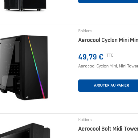
Boîtiers
Aerocool Cyclon Mini Mi
Prix
TTC
49,79 €
Aerocool Cyclon Mini, Mini Tower,
AJOUTER AU PANIER
Boîtiers
Aerocool Bolt Midi Towe