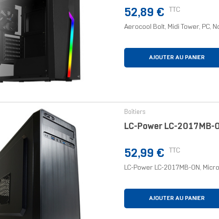
Prix
TTC
52,89 €
Aerocool Bolt, Midi Tower, PC, No
AJOUTER AU PANIER
Boîtiers
LC-Power LC-2017MB-ON
Prix
TTC
52,99 €
LC-Power LC-2017MB-ON, Micro To
AJOUTER AU PANIER