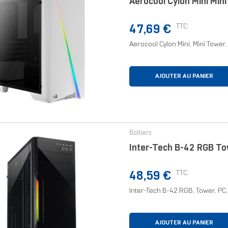
Aerocool Cylon Mini Min
Prix
TTC
47,69 €
Aerocool Cylon Mini, Mini Tower, 
AJOUTER AU PANIER
Boîtiers
Inter-Tech B-42 RGB To
Prix
TTC
48,59 €
Inter-Tech B-42 RGB, Tower, PC,
AJOUTER AU PANIER