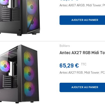
Antec AX67 ARGB, Midi Tower, PC,
AJOUTER AU PANIER
Boîtiers
Antec AX27 RGB Midi To
Prix
TTC
65,29 €
Antec AX27 RGB, Midi Tower, PC, 
AJOUTER AU PANIER