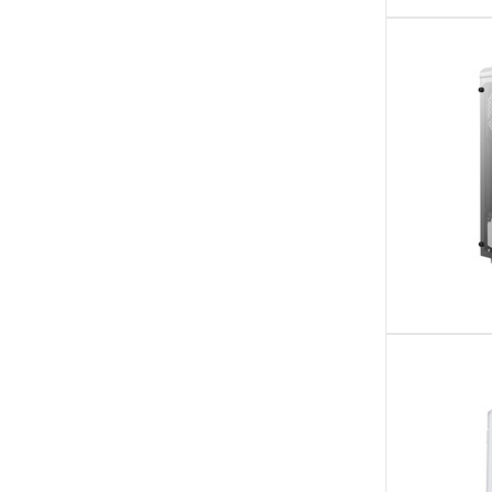
ITX, Mini-ATX
(3)
micro ATX, Micro-ITX
(1)
micro ATX, Mini-ITX
(34)
Mini-DTX, Mini-ITX
(1)
Mini-ITX
(1)
Mini-ITX, micro ATX, ATX, BTF
(1)