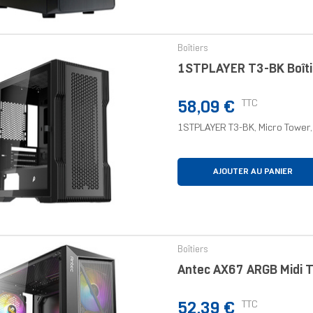
Boîtiers
1STPLAYER T3-BK Boîtie
Prix
TTC
58,09 €
1STPLAYER T3-BK, Micro Tower, 
AJOUTER AU PANIER
Boîtiers
Antec AX67 ARGB Midi T
Prix
TTC
52,39 €