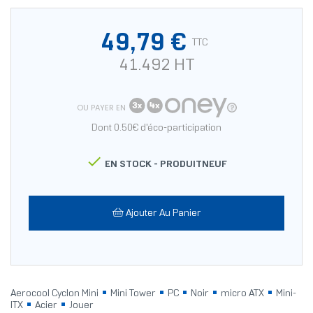
49,79 €
TTC
41.492 HT
OU PAYER EN
Dont 0.50€ d'éco-participation

EN STOCK -
PRODUITNEUF
Ajouter Au Panier
Aerocool Cyclon Mini
Mini Tower
PC
Noir
micro ATX
Mini-
ITX
Acier
Jouer