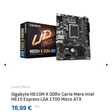
‹
›
Cartes Mères
Gigabyte H610M K DDR4 Carte Mère Intel
H610 Express LGA 1700 Micro ATX
Prix
TTC
76,99 €