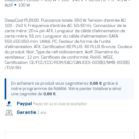
DeepCool PL650D
650 W
100 - 240 V
50/60 Hz
9 - 4.5 A
Actif
100 W
DeepCool PL650D. Puissance totale: 650 W, Tension d'entrée AC:
100 - 240 V, Fréquence d'entrée AC: 50/60 Hz. Connecteur de la
carte mère: 20+4 pin ATX, Longueur de câble d'alimentation de
carte-mère: 55 cm, Longueur du câble d'alimentation SATA:
550,450,650 mm. Utilité: PC, Facteur de forme de l'unité
d'alimentation: ATX, Certification 80 PLUS: 80 PLUS Bronze. Couleur
du produit: Noir, Type de refroidissement: Actif, Diamètre du
ventilateur: 12 cm. Certificats de conformité: RoHS, WEEE,
Certification: CE/FCC/CCC/RCM/EAC/CAN ICES-003(B)/NMB-003(B)
/TUV-RH
En achetant ce produit vous cagnotterez
0,66 €
grâce à
notre programme de fidélité. Votre panier totalisera ainsi
une cagnotte de
0,66 €
.
Paypal
Payez en 4x si vous le souhaitez
Garantie
2 ans