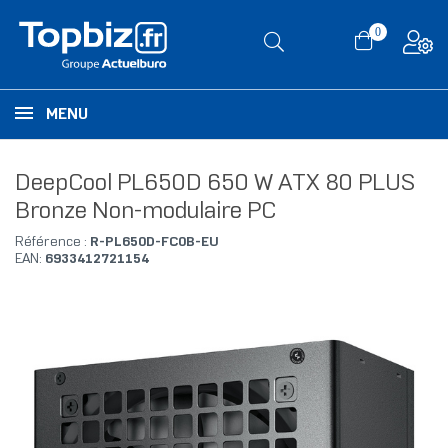
0
MENU
DeepCool PL650D 650 W ATX 80 PLUS
Bronze Non-modulaire PC
Référence :
R-PL650D-FC0B-EU
EAN:
6933412721154