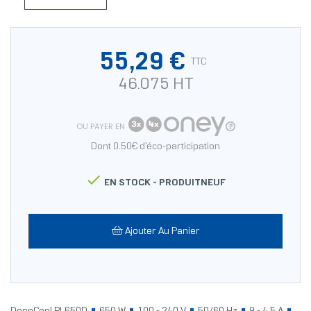
55,29 €
TTC
46.075 HT
OU PAYER EN
Dont 0.50€ d'éco-participation

EN STOCK -
PRODUITNEUF
Ajouter Au Panier