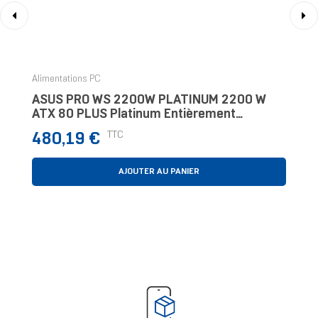
‹
›
Alimentations PC
ASUS PRO WS 2200W PLATINUM 2200 W
ATX 80 PLUS Platinum Entièrement
Modulaire PC
Prix
TTC
480,19 €
AJOUTER AU PANIER