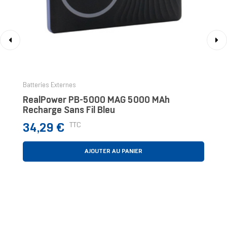
‹
›
Batteries Externes
RealPower PB-5000 MAG 5000 MAh
Recharge Sans Fil Bleu
Prix
TTC
34,29 €
AJOUTER AU PANIER