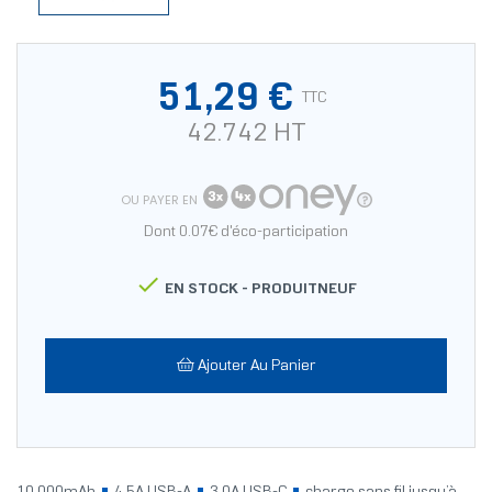
51,29 €
TTC
42.742 HT
OU PAYER EN
Dont 0.07€ d'éco-participation

EN STOCK -
PRODUITNEUF
Ajouter Au Panier