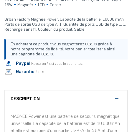
10 000mAh
4.5A USB-A
3.0A USB-C
charge sans fil jusqu’à
15W
Magsafe
LCD
Corde
Urban Factory Magnee Power. Capacité de la batterie: 10000 mAh.
Ports de sortie USB de type A: 1, Quantité de ports USB de type C: 1.
Recharge sans fil. Couleur du produit: Sable
En achetant ce produit vous cagnotterez
0,61 €
grâce à
notre programme de fidélité. Votre panier totalisera ainsi
une cagnotte de
0,61 €
.
Paypal
Payez en 4x si vous le souhaitez
Garantie
2 ans
DESCRIPTION
MAGNEE Power est une batterie de secours magnétique
universelle. La capacité de la batterie est de 10.000mAh
et elle est équipée d’une sortie USB-A de 4.5A et d’une