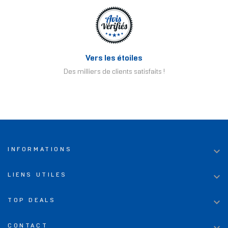
Vers les étoiles
Des milliers de clients satisfaits !

INFORMATIONS

LIENS UTILES

TOP DEALS
CONTACT