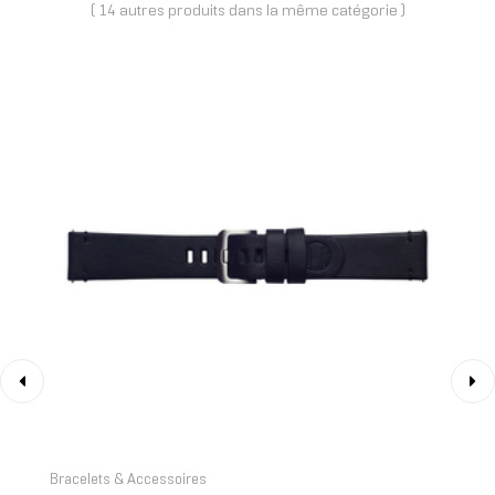
( 14 autres produits dans la même catégorie )
‹
›
Bracelets & Accessoires