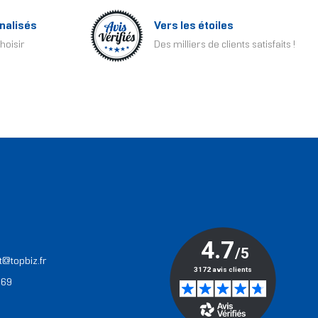
nalisés
Vers les étoiles
hoisir
Des milliers de clients satisfaits !
T
t@topbiz.fr
 69