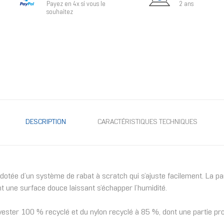
Payez en 4x si vous le
2 ans
souhaitez
DESCRIPTION
CARACTÉRISTIQUES TECHNIQUES
dotée d’un système de rabat à scratch qui s’ajuste facilement. La par
t une surface douce laissant s’échapper l’humidité.
ster 100 % recyclé et du nylon recyclé à 85 %, dont une partie prov