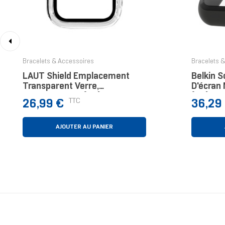
‹
Bracelets & Accessoires
Bracelets 
LAUT Shield Emplacement
Belkin 
Transparent Verre,
D'écran 
Polycarbonate (PC)
(PC), V
Prix
Prix
TTC
26,99 €
36,29
AJOUTER AU PANIER