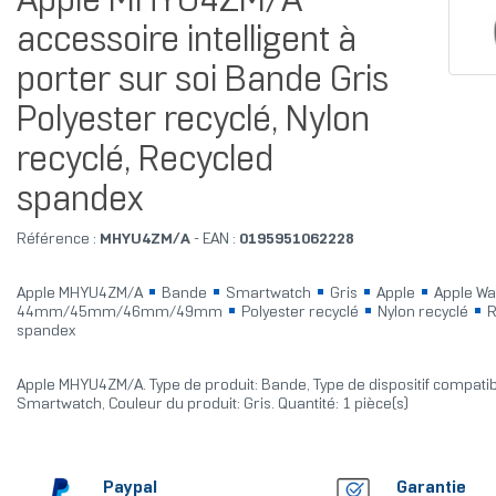
Apple MHYU4ZM/A
accessoire intelligent à
porter sur soi Bande Gris
Polyester recyclé, Nylon
recyclé, Recycled
spandex
Référence :
MHYU4ZM/A
- EAN :
0195951062228
Apple MHYU4ZM/A
Bande
Smartwatch
Gris
Apple
Apple Wa
44mm/45mm/46mm/49mm
Polyester recyclé
Nylon recyclé
R
spandex
Apple MHYU4ZM/A. Type de produit: Bande, Type de dispositif compatib
Smartwatch, Couleur du produit: Gris. Quantité: 1 pièce(s)
Paypal
Garantie