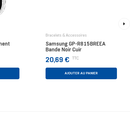
›
Bracelets & Accessoires
ment
Samsung GP-R815BREEA
Bande Noir Cuir
Prix
TTC
20,69 €
R
AJOUTER AU PANIER