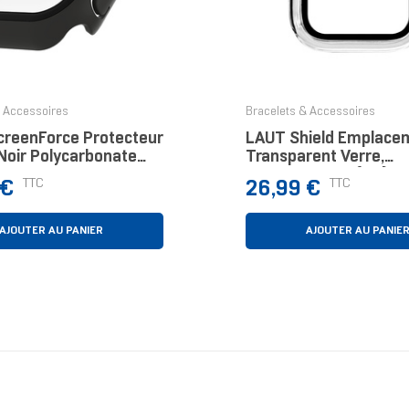
& Accessoires
Bracelets & Accessoires
ScreenForce Protecteur
LAUT Shield Emplace
Noir Polycarbonate
Transparent Verre,
erre Trempé
Polycarbonate (PC)
Prix
TTC
TTC
 €
26,99 €
AJOUTER AU PANIER
AJOUTER AU PANIE