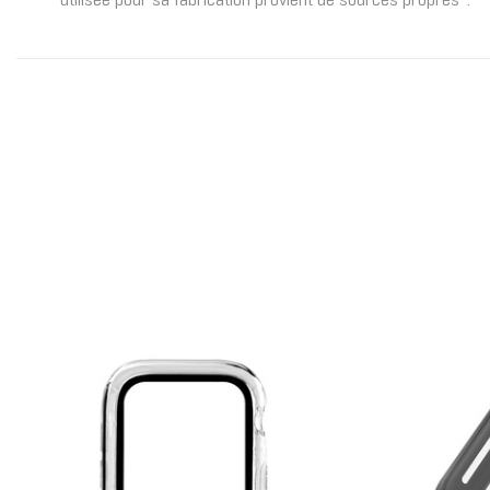
utilisée pour sa fabrication provient de sources propresº.