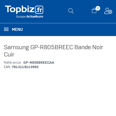
0
MENU
Samsung GP-R805BREEC Bande Noir
Cuir
Référence :
GP-R805BREECAA
EAN:
7613119113863