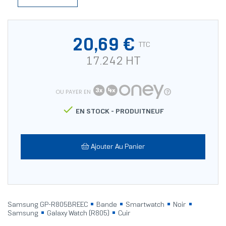
20,69 €
TTC
17.242 HT
OU PAYER EN

EN STOCK -
PRODUITNEUF
Ajouter Au Panier
Samsung GP-R805BREEC
Bande
Smartwatch
Noir
Samsung
Galaxy Watch (R805)
Cuir