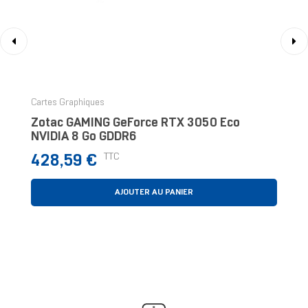
‹
›
Cartes Graphiques
Zotac GAMING GeForce RTX 3050 Eco
NVIDIA 8 Go GDDR6
Prix
TTC
428,59 €
AJOUTER AU PANIER