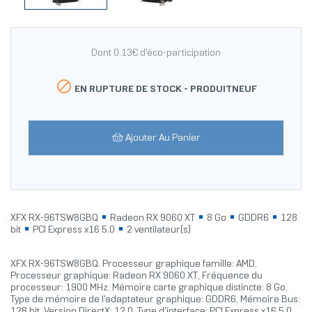
Dont 0.13€ d'éco-participation

EN RUPTURE DE STOCK -
PRODUITNEUF
Ajouter Au Panier
XFX RX-96TSW8GBQ
Radeon RX 9060 XT
8 Go
GDDR6
128
bit
PCI Express x16 5.0
2 ventilateur(s)
XFX RX-96TSW8GBQ. Processeur graphique famille: AMD,
Processeur graphique: Radeon RX 9060 XT, Fréquence du
processeur: 1900 MHz. Mémoire carte graphique distincte: 8 Go,
Type de mémoire de l'adaptateur graphique: GDDR6, Mémoire Bus:
128 bit. Version DirectX: 12.0. Type d'interface: PCI Express x16 5.0.