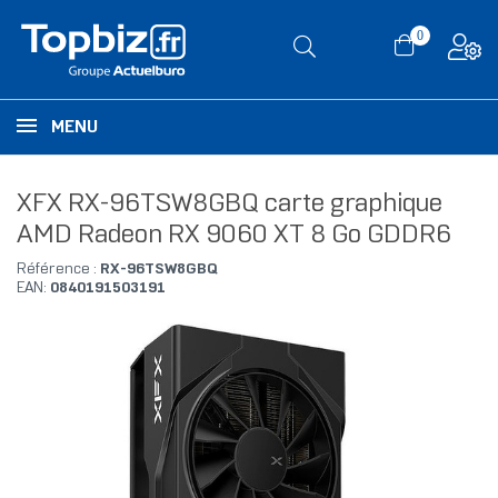
0
MENU
XFX RX-96TSW8GBQ carte graphique
AMD Radeon RX 9060 XT 8 Go GDDR6
Référence :
RX-96TSW8GBQ
EAN:
0840191503191
RUPTURE DE STOCK