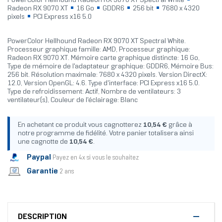
PowerColor Hellhound Radeon RX 9070 XT Spectral White
Radeon RX 9070 XT
16 Go
GDDR6
256 bit
7680 x 4320
pixels
PCI Express x16 5.0
PowerColor Hellhound Radeon RX 9070 XT Spectral White.
Processeur graphique famille: AMD, Processeur graphique:
Radeon RX 9070 XT. Mémoire carte graphique distincte: 16 Go,
Type de mémoire de l'adaptateur graphique: GDDR6, Mémoire Bus:
256 bit. Résolution maximale: 7680 x 4320 pixels. Version DirectX:
12.0, Version OpenGL: 4.6. Type d'interface: PCI Express x16 5.0.
Type de refroidissement: Actif, Nombre de ventilateurs: 3
ventilateur(s), Couleur de l'éclairage: Blanc
En achetant ce produit vous cagnotterez
10,54 €
grâce à
notre programme de fidélité. Votre panier totalisera ainsi
une cagnotte de
10,54 €
.
Paypal
Payez en 4x si vous le souhaitez
Garantie
2 ans
DESCRIPTION