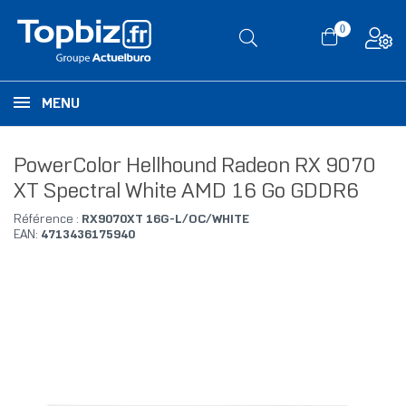
0
MENU
PowerColor Hellhound Radeon RX 9070
XT Spectral White AMD 16 Go GDDR6
Référence :
RX9070XT 16G-L/OC/WHITE
EAN:
4713436175940