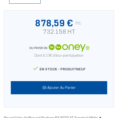
878,59 €
TTC
732.158 HT
OU PAYER EN
Dont 0.13€ d'éco-participation

EN STOCK -
PRODUITNEUF
Ajouter Au Panier