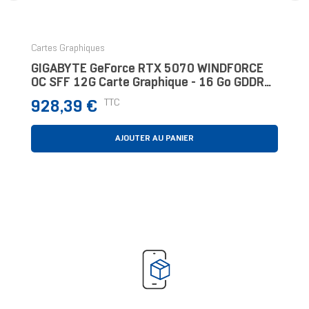
‹
›
Cartes Graphiques
GIGABYTE GeForce RTX 5070 WINDFORCE
OC SFF 12G Carte Graphique - 16 Go GDDR7,
256 Bits, PCI-E 5.0, 2542 MHz Core Clock, 3
Prix
TTC
928,39 €
X DP 2
AJOUTER AU PANIER