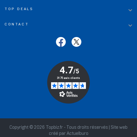

TOP DEALS

CONTACT
Copyright © 2026 Topbiz.fr - Tous droits réservés | Site web
créé par
Actuelburo