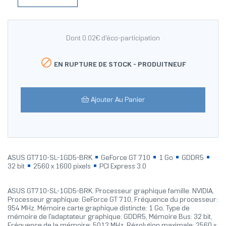
Dont 0.02€ d'éco-participation

EN RUPTURE DE STOCK -
PRODUITNEUF
Ajouter Au Panier
ASUS GT710-SL-1GD5-BRK
GeForce GT 710
1 Go
GDDR5
32 bit
2560 x 1600 pixels
PCI Express 3.0
ASUS GT710-SL-1GD5-BRK. Processeur graphique famille: NVIDIA,
Processeur graphique: GeForce GT 710, Fréquence du processeur:
954 MHz. Mémoire carte graphique distincte: 1 Go, Type de
mémoire de l'adaptateur graphique: GDDR5, Mémoire Bus: 32 bit,
Fréquence de la mémoire: 5012 MHz. Résolution maximale: 2560 x