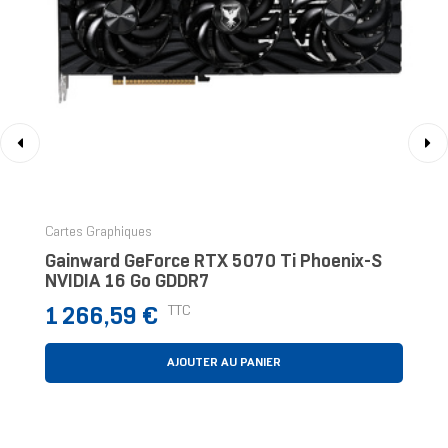
‹
›
Cartes Graphiques
Gainward GeForce RTX 5070 Ti Phoenix-S
NVIDIA 16 Go GDDR7
Prix
TTC
1 266,59 €
AJOUTER AU PANIER