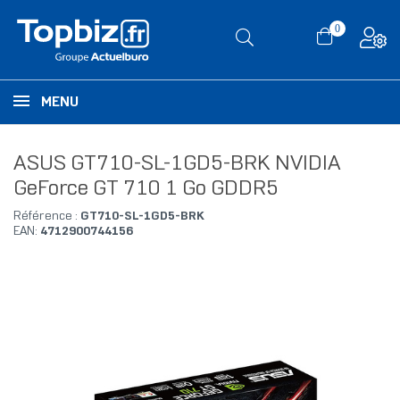
0
MENU
ASUS GT710-SL-1GD5-BRK NVIDIA
GeForce GT 710 1 Go GDDR5
Référence :
GT710-SL-1GD5-BRK
EAN:
4712900744156
RUPTURE DE STOCK