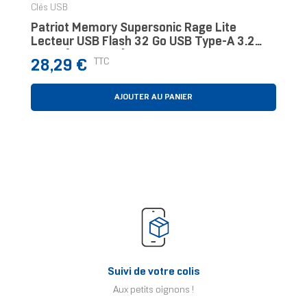
Clés USB
Patriot Memory Supersonic Rage Lite
Lecteur USB Flash 32 Go USB Type-A 3.2
Gen 1 (3.1 Gen 1) Noir, Bleu
Prix
TTC
28,29 €
AJOUTER AU PANIER
Suivi de votre colis
Aux petits oignons !