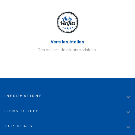
Vers les étoiles
Des milliers de clients satisfaits !

INFORMATIONS

LIENS UTILES

TOP DEALS