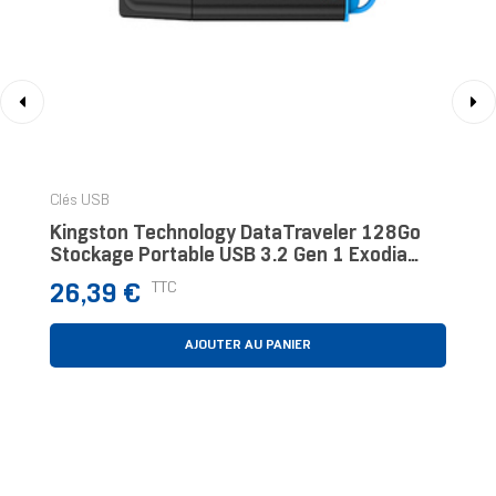
‹
›
Clés USB
Kingston Technology DataTraveler 128Go
Stockage Portable USB 3.2 Gen 1 Exodia
Noir + Bleu
Prix
TTC
26,39 €
AJOUTER AU PANIER