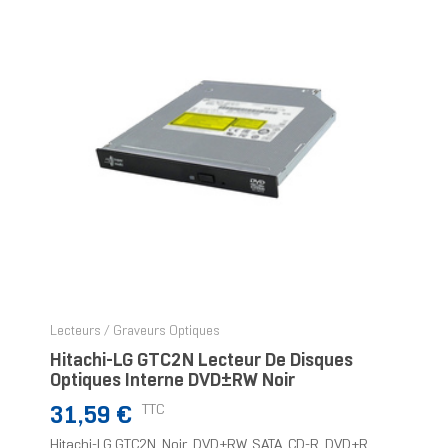
Lecteurs / Graveurs Optiques
Hitachi-LG GTC2N Lecteur De Disques
Optiques Interne DVD±RW Noir
Prix
TTC
31,59 €
Hitachi-LG GTC2N, Noir, DVD±RW, SATA, CD-R, DVD+R,