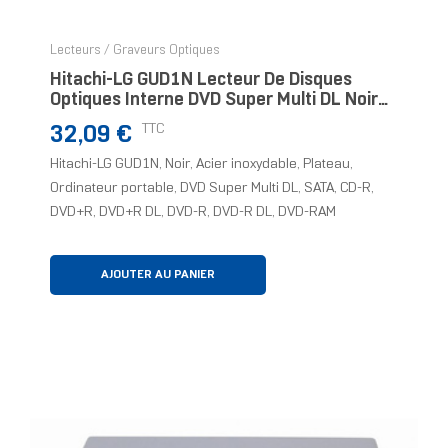
Lecteurs / Graveurs Optiques
Hitachi-LG GUD1N Lecteur De Disques
Optiques Interne DVD Super Multi DL Noir,
Acier Inoxydable
Prix
TTC
32,09 €
Hitachi-LG GUD1N, Noir, Acier inoxydable, Plateau,
Ordinateur portable, DVD Super Multi DL, SATA, CD-R,
DVD+R, DVD+R DL, DVD-R, DVD-R DL, DVD-RAM
AJOUTER AU PANIER