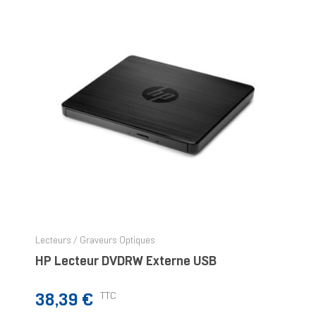
Lecteurs / Graveurs Optiques
HP Lecteur DVDRW Externe USB
Prix
TTC
38,39 €