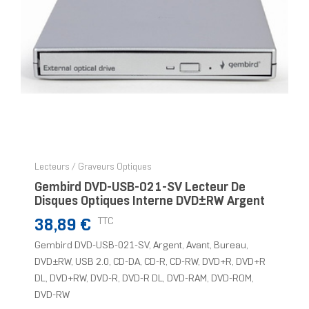
Lecteurs / Graveurs Optiques
Gembird DVD-USB-021-SV Lecteur De
Disques Optiques Interne DVD±RW Argent
Prix
TTC
38,89 €
Gembird DVD-USB-021-SV, Argent, Avant, Bureau,
DVD±RW, USB 2.0, CD-DA, CD-R, CD-RW, DVD+R, DVD+R
DL, DVD+RW, DVD-R, DVD-R DL, DVD-RAM, DVD-ROM,
DVD-RW