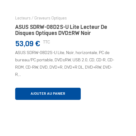
Lecteurs / Graveurs Optiques
ASUS SDRW-08D2S-U Lite Lecteur De
Disques Optiques DVD±RW Noir
Prix
TTC
53,09 €
ASUS SDRW-08D2S-U Lite, Noir, horizontale, PC de
bureau/PC portable, DVD±RW, USB 2.0, CD, CD-R, CD-
ROM, CD-RW, DVD, DVD+R, DVD+R DL, DVD+RW, DVD-
R,...
AJOUTER AU PANIER