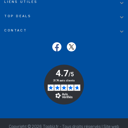

LIENS UTILES

TOP DEALS

CONTACT
Copyright © 2026 Topbiz.fr - Tous droits réservés | Site web