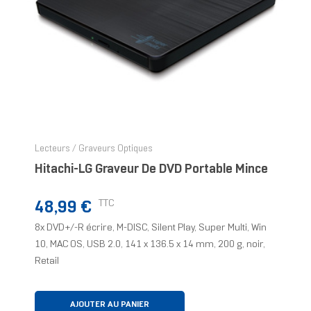
Lecteurs / Graveurs Optiques
Hitachi-LG Graveur De DVD Portable Mince
Prix
TTC
48,99 €
8x DVD+/-R écrire, M-DISC, Silent Play, Super Multi, Win
10, MAC OS, USB 2.0, 141 x 136.5 x 14 mm, 200 g, noir,
Retail
AJOUTER AU PANIER