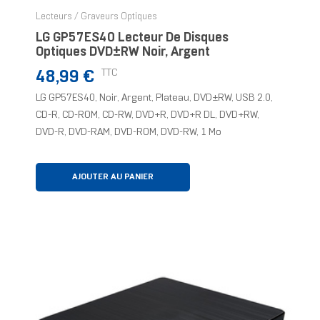
Lecteurs / Graveurs Optiques
LG GP57ES40 Lecteur De Disques
Optiques DVD±RW Noir, Argent
Prix
TTC
48,99 €
LG GP57ES40, Noir, Argent, Plateau, DVD±RW, USB 2.0,
CD-R, CD-ROM, CD-RW, DVD+R, DVD+R DL, DVD+RW,
DVD-R, DVD-RAM, DVD-ROM, DVD-RW, 1 Mo
AJOUTER AU PANIER