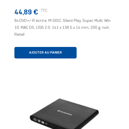
Prix
TTC
44,89 €
8x DVD+/-R écrire, M-DISC, Silent Play, Super Multi, Win
10, MAC OS, USB 2.0, 141 x 136.5 x 14 mm, 200 g, noir,
Retail
AJOUTER AU PANIER