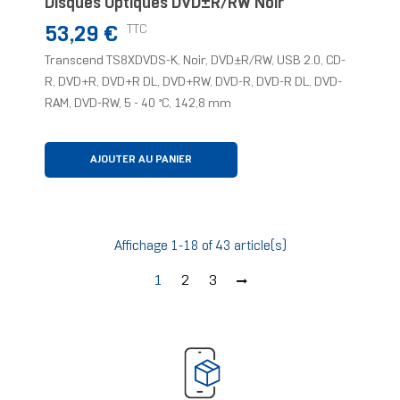
Disques Optiques DVD±R/RW Noir
Prix
TTC
53,29 €
Transcend TS8XDVDS-K, Noir, DVD±R/RW, USB 2.0, CD-
R, DVD+R, DVD+R DL, DVD+RW, DVD-R, DVD-R DL, DVD-
RAM, DVD-RW, 5 - 40 °C, 142,8 mm
AJOUTER AU PANIER
Affichage 1-18 of 43 article(s)
1
2
3