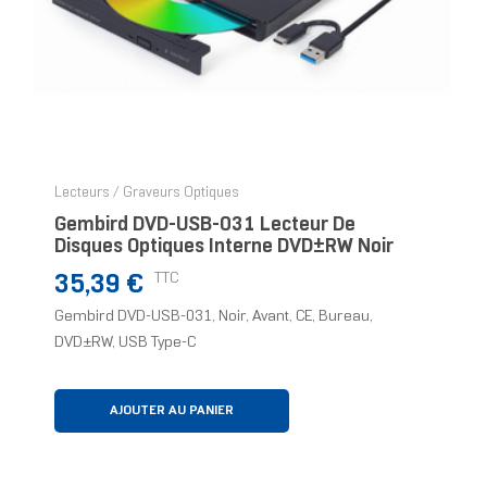
Lecteurs / Graveurs Optiques
Gembird DVD-USB-031 Lecteur De
Disques Optiques Interne DVD±RW Noir
Prix
TTC
35,39 €
Gembird DVD-USB-031, Noir, Avant, CE, Bureau,
DVD±RW, USB Type-C
AJOUTER AU PANIER