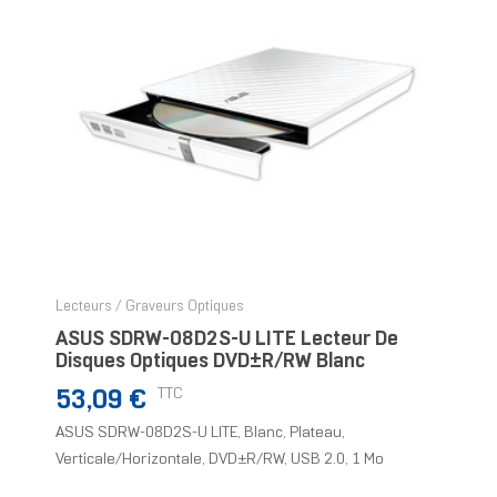
Lecteurs / Graveurs Optiques
ASUS SDRW-08D2S-U LITE Lecteur De
Disques Optiques DVD±R/RW Blanc
Prix
TTC
53,09 €
ASUS SDRW-08D2S-U LITE, Blanc, Plateau,
Verticale/Horizontale, DVD±R/RW, USB 2.0, 1 Mo