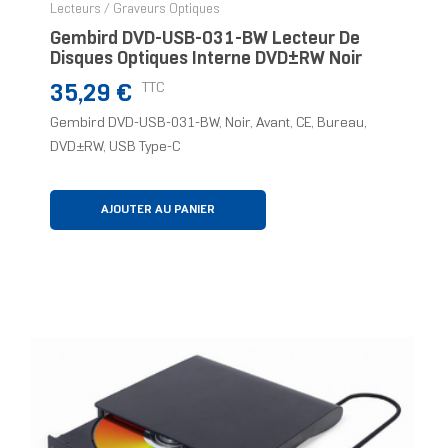
Lecteurs / Graveurs Optiques
Gembird DVD-USB-031-BW Lecteur De
Disques Optiques Interne DVD±RW Noir
Prix
TTC
35,29 €
Gembird DVD-USB-031-BW, Noir, Avant, CE, Bureau,
DVD±RW, USB Type-C
AJOUTER AU PANIER