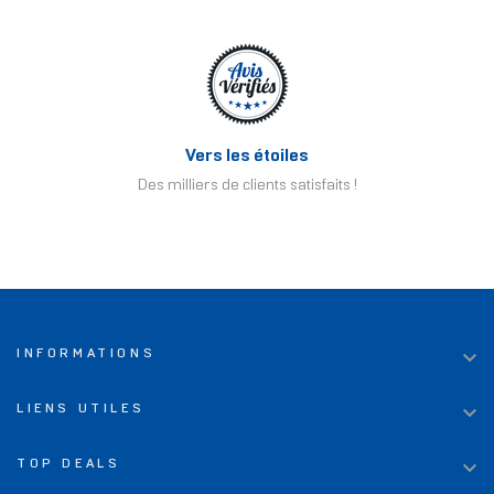
Vers les étoiles
Des milliers de clients satisfaits !

INFORMATIONS

LIENS UTILES

TOP DEALS