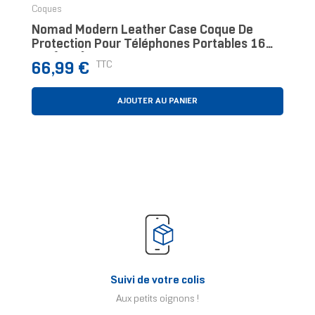
Coques
Nomad Modern Leather Case Coque De
Protection Pour Téléphones Portables 16
Cm (6.3") Housse Bordeaux
Prix
TTC
66,99 €
AJOUTER AU PANIER
Suivi de votre colis
Aux petits oignons !