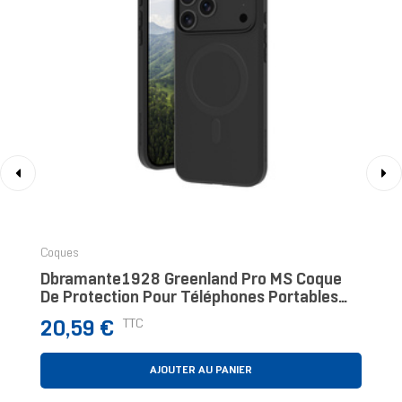
‹
›
Coques
Dbramante1928 Greenland Pro MS Coque
De Protection Pour Téléphones Portables
Housse Noir
Prix
TTC
20,59 €
AJOUTER AU PANIER