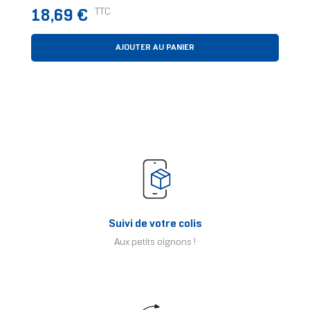
Housse Transparent
Prix
TTC
18,69 €
AJOUTER AU PANIER
Suivi de votre colis
Aux petits oignons !