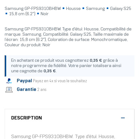
Samsung GP-FPS931OBHBW
Housse
Samsung
Galaxy S25
15,8 cm (6.2")
Noir
Samsung GP-FPS931OBHBW. Type d'étui: Housse, Compatibilité de
marque: Samsung, Compatibilité: Galaxy S25, Taille maximale de
l’écran: 15,8 cm (6.2"), Coloration de surface: Monochromatique,
Couleur du produit: Noir
En achetant ce produit vous cagnotterez
0,35 €
grâce à
notre programme de fidélité. Votre panier totalisera ainsi
une cagnotte de
0,35 €
.
Paypal
Payez en 4x si vous le souhaitez
Garantie
2 ans
DESCRIPTION
Samsung GP-FPS931OBHBW. Type d'étui: Housse,