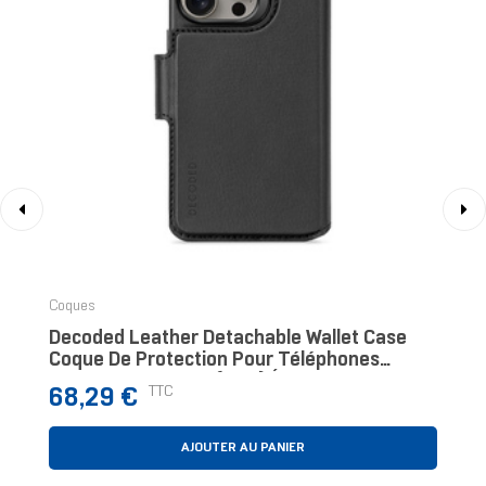
‹
›
Coques
Decoded Leather Detachable Wallet Case
Coque De Protection Pour Téléphones
Portables 15,5 Cm (6.1") Étui Avec
Prix
TTC
68,29 €
Portefeuille Noir
AJOUTER AU PANIER