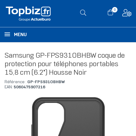
0
MENU
Samsung GP-FPS931OBHBW coque de
protection pour téléphones portables
15,8 cm (6.2") Housse Noir
Référence :
GP-FPS931OBHBW
EAN:
5060475907216