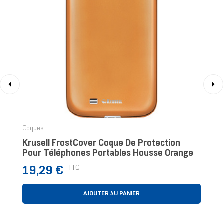
‹
›
Coques
Krusell FrostCover Coque De Protection
Pour Téléphones Portables Housse Orange
Prix
TTC
19,29 €
AJOUTER AU PANIER