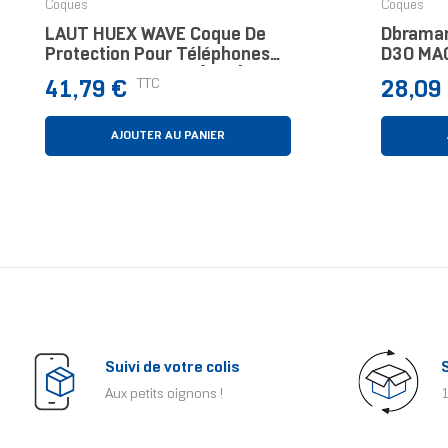
Coques
Coques
LAUT HUEX WAVE Coque De
Dbraman
Protection Pour Téléphones
D3O MAG
Portables 17,5 Cm (6.9")
Protect
Prix
Prix
TTC
41,79 €
28,09
Housse Bleu, Rose
Portable
Housse 
AJOUTER AU PANIER
Suivi de votre colis
Aux petits oignons !
1