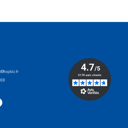
T
t@topbiz.fr
 69