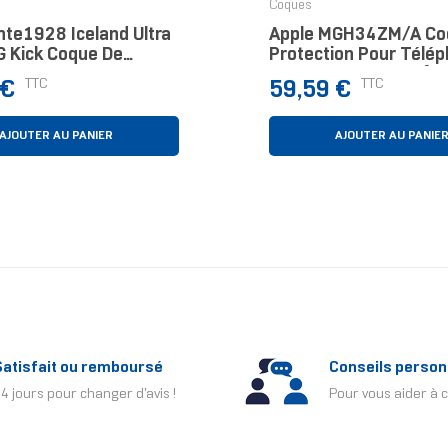
Coques
te1928 Iceland Ultra
Apple MGH34ZM/A Co
 Kick Coque De
Protection Pour Télé
ion Pour Téléphones
Portables 16,5 Cm (6.
Prix
TTC
TTC
 €
59,59 €
s 17,5 Cm (6.9")
Housse Translucide, B
Noir
AJOUTER AU PANIER
AJOUTER AU PANIE
Satisfait ou remboursé
Conseils person
4 jours pour changer d'avis !
Pour vous aider à c