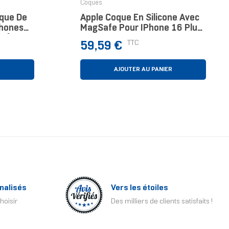
Coques
que De
Apple Coque En Silicone Avec
phones
MagSafe Pour IPhone 16 Plus
5")
- Vert Lacustre
Prix
TTC
59,59 €
lanc
R
AJOUTER AU PANIER
nalisés
Vers les étoiles
hoisir
Des milliers de clients satisfaits !