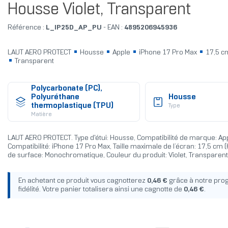
Housse Violet, Transparent
Référence :
L_IP25D_AP_PU
- EAN :
4895206945936
LAUT AERO PROTECT
Housse
Apple
iPhone 17 Pro Max
17,5 cm
Transparent
Polycarbonate (PC),
Polyuréthane
Housse
thermoplastique (TPU)
Type
Matière
LAUT AERO PROTECT. Type d'étui: Housse, Compatibilité de marque: App
Compatibilité: iPhone 17 Pro Max, Taille maximale de l’écran: 17,5 cm (6
de surface: Monochromatique, Couleur du produit: Violet, Transparent
En achetant ce produit vous cagnotterez
0,46 €
grâce à notre pr
fidélité. Votre panier totalisera ainsi une cagnotte de
0,46 €
.