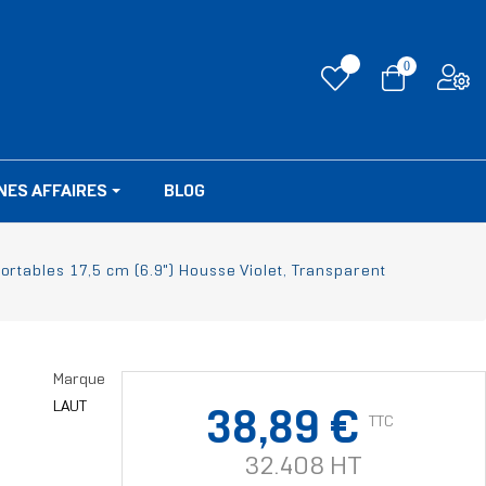
0
NES AFFAIRES
BLOG
rtables 17,5 cm (6.9") Housse Violet, Transparent
Marque
LAUT
38,89 €
TTC
32.408 HT