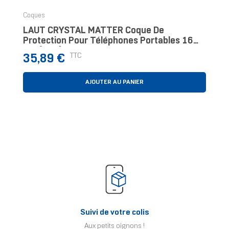
Coques
LAUT CRYSTAL MATTER Coque De
Protection Pour Téléphones Portables 16
Cm (6.3") Housse Noir, Transparent
Prix
TTC
35,89 €
AJOUTER AU PANIER
Suivi de votre colis
Aux petits oignons !