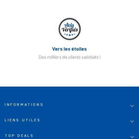
Vers les étoiles
Des milliers de clients satisfaits !

INFORMATIONS

LIENS UTILES

TOP DEALS