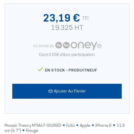
23,19 €
TTC
19.325 HT
OU PAYER EN
Dont 0.05€ d'éco-participation

EN STOCK -
PRODUITNEUF
Ajouter Au Panier
Mosaic Theory MTIA47-002RED
Folio
Apple
iPhone 6
11,9
cm (4.7")
Rouge