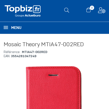
0
MENU
Mosaic Theory MTIA47-002RED
Référence :
MTIA47-002RED
EAN:
3554281047249