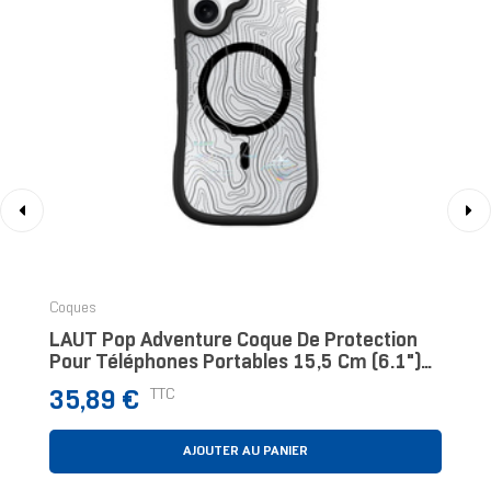
‹
›
Coques
LAUT Pop Adventure Coque De Protection
Pour Téléphones Portables 15,5 Cm (6.1")
Housse Noir, Transparent
Prix
TTC
35,89 €
AJOUTER AU PANIER