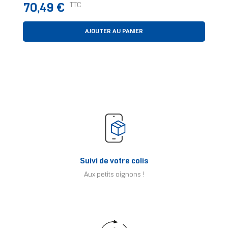
Housse Violet
Prix
TTC
70,49 €
AJOUTER AU PANIER
Suivi de votre colis
Aux petits oignons !