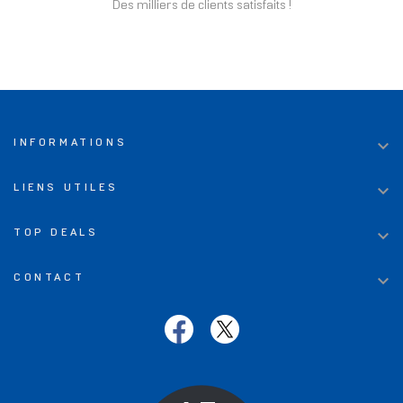
Des milliers de clients satisfaits !

INFORMATIONS

LIENS UTILES

TOP DEALS

CONTACT