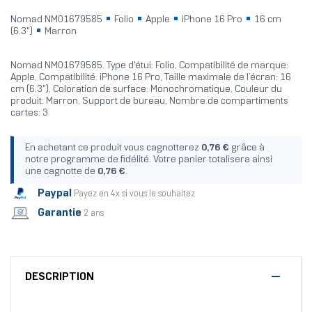
Nomad NM01679585
Folio
Apple
iPhone 16 Pro
16 cm
(6.3")
Marron
Nomad NM01679585. Type d'étui: Folio, Compatibilité de marque:
Apple, Compatibilité: iPhone 16 Pro, Taille maximale de l’écran: 16
cm (6.3"), Coloration de surface: Monochromatique, Couleur du
produit: Marron, Support de bureau, Nombre de compartiments
cartes: 3
En achetant ce produit vous cagnotterez
0,76 €
grâce à
notre programme de fidélité. Votre panier totalisera ainsi
une cagnotte de
0,76 €
.
Paypal
Payez en 4x si vous le souhaitez
Garantie
2 ans
DESCRIPTION