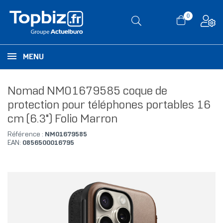
0
MENU
Nomad NM01679585 coque de
protection pour téléphones portables 16
cm (6.3") Folio Marron
Référence :
NM01679585
EAN:
0856500016795