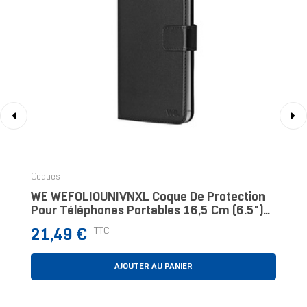
‹
›
Coques
WE WEFOLIOUNIVNXL Coque De Protection
Pour Téléphones Portables 16,5 Cm (6.5")
Folio Noir
Prix
TTC
21,49 €
AJOUTER AU PANIER