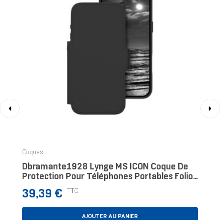
‹
›
Coques
Dbramante1928 Lynge MS ICON Coque De
Protection Pour Téléphones Portables Folio
Noir
Prix
TTC
39,39 €
AJOUTER AU PANIER