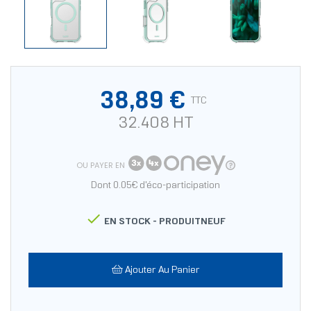
38,89 €
TTC
32.408 HT
OU PAYER EN
Dont 0.05€ d'éco-participation

EN STOCK -
PRODUITNEUF
Ajouter Au Panier